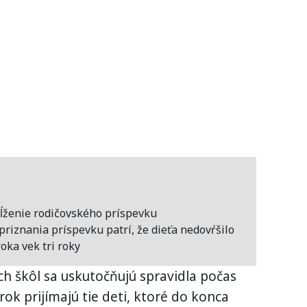
ĺženie rodičovského príspevku
riznania príspevku patrí, že dieťa nedovŕšilo
oka vek tri roky
h škôl sa uskutočňujú spravidla počas
rok prijímajú tie deti, ktoré do konca