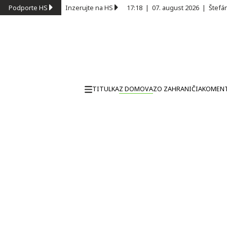
Podporte HS
Inzerujte na HS
17:18
|
07. august 2026
|
Štefá
TITULKA
Z DOMOVA
ZO ZAHRANIČIA
KOMEN