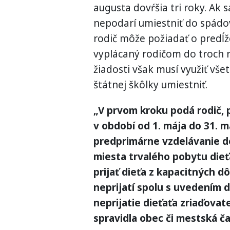
augusta dovŕšia tri roky. Ak 
nepodarí umiestniť do spádov
rodič môže požiadať o predĺž
vyplácaný rodičom do troch 
žiadosti však musí využiť vš
štátnej škôlky umiestniť.
„V prvom kroku podá rodič, 
v období od 1. mája do 31. má
predprimárne vzdelávanie d
miesta trvalého pobytu die
prijať dieťa z kapacitných d
neprijatí spolu s uvedením 
neprijatie dieťaťa zriaďovat
spravidla obec či mestská ča