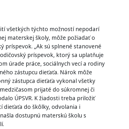
žití všetkých týchto možností nepodarí
nej materskej školy, môže požiadať o
ký príspevok. „Ak sú splnené stanovené
dičovský príspevok, ktorý sa uplatňuje
om úrade práce, sociálnych vecí a rodiny
ného zástupcu dieťaťa. Nárok môže
konný zástupca dieťaťa vykonal všetky
 medzičasom prijaté do súkromnej či
odalo ÚPSVR. K žiadosti treba priložiť
í dieťaťa do škôlky, odvolania i
enašla dostupnú materskú školu s
í.