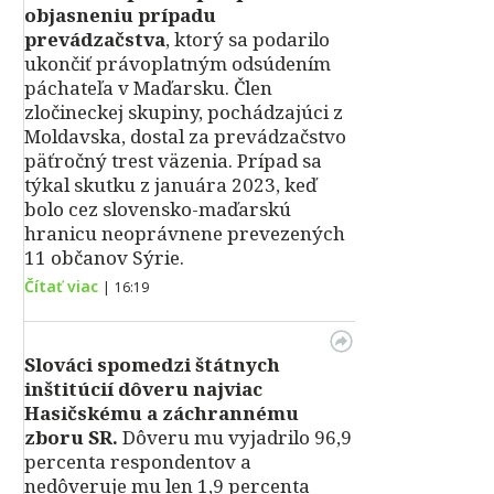
objasneniu prípadu
prevádzačstva
, ktorý sa podarilo
ukončiť právoplatným odsúdením
páchateľa v Maďarsku. Člen
zločineckej skupiny, pochádzajúci z
Moldavska, dostal za prevádzačstvo
päťročný trest väzenia. Prípad sa
týkal skutku z januára 2023, keď
bolo cez slovensko-maďarskú
hranicu neoprávnene prevezených
11 občanov Sýrie.
Čítať viac
|
16:19
Slováci spomedzi štátnych
inštitúcií dôveru najviac
Hasičskému a záchrannému
zboru SR.
Dôveru mu vyjadrilo 96,9
percenta respondentov a
nedôveruje mu len 1,9 percenta