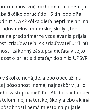
potom musí voči rozhodnutiu o neprijatí
reba škôlke doručiť do 15 dní odo dňa
nutia. Ak škôlka dieťa neprijme ani na
riaďovateľovi materskej školy. „Ten
ťa na predprimárne vzdelávanie prijala
ti zriaďovateľa. Ak zriaďovateľ určí inú
osti, zákonný zástupca dieťaťa v tejto
osť o prijatie dieťaťa,“ doplnilo ÚPSVR
o v škôlke nenájde, alebo obec už inú
kej pôsobnosti nemá, najneskôr v júli o
ho zástupcu dieťaťa. „Ak dotknutá obec
vateľom inej materskej školy alebo ak iná
 pôsobnosti nemá miesto na prijatie