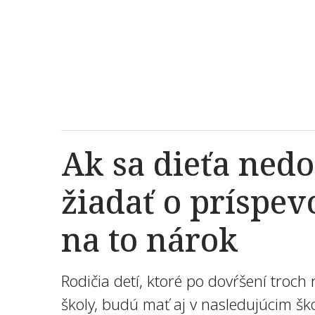
Ak sa dieťa nedo
žiadať o príspev
na to nárok
Rodičia detí, ktoré po dovŕšení troc
školy, budú mať aj v nasledujúcim šk