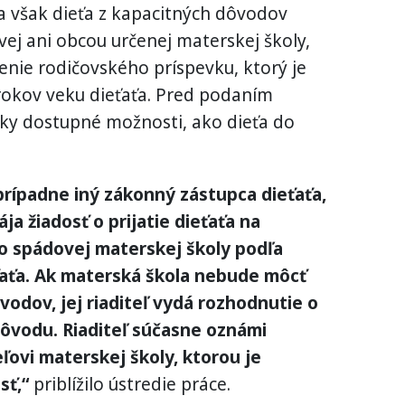
sa však dieťa z kapacitných dôvodov
ej ani obcou určenej materskej školy,
enie rodičovského príspevku, ktorý je
rokov veku dieťaťa. Pred podaním
etky dostupné možnosti, ako dieťa do
prípadne iný zákonný zástupca dieťaťa,
ja žiadosť o prijatie dieťaťa na
o spádovej materskej školy podľa
ťaťa. Ak materská škola nebude môcť
ôvodov, jej riaditeľ vydá rozhodnutie o
dôvodu. Riaditeľ súčasne oznámi
eľovi materskej školy, ktorou je
sť,“
priblížilo ústredie práce.