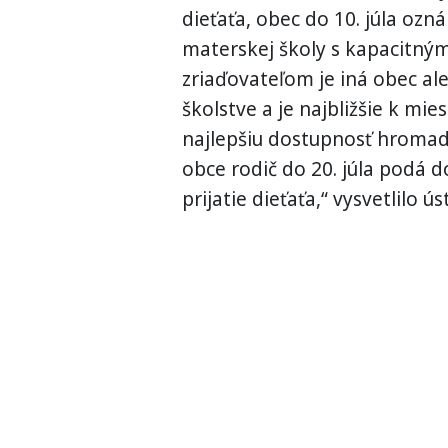
dieťaťa, obec do 10. júla oz
materskej školy s kapacitným
zriaďovateľom je iná obec al
školstve a je najbližšie k mi
najlepšiu dostupnosť hroma
obce rodič do 20. júla podá d
prijatie dieťaťa,“ vysvetlilo ú