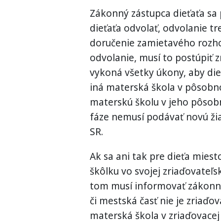
Zákonný zástupca dieťaťa sa 
dieťaťa odvolať, odvolanie t
doručenie zamietavého rozhod
odvolanie, musí to postúpiť z
vykoná všetky úkony, aby die
iná materská škola v pôsobnos
materskú školu v jeho pôsobn
fáze nemusí podávať novú žiad
SR.
Ak sa ani tak pre dieťa miest
škôlku vo svojej zriaďovateľs
tom musí informovať zákonné
či mestská časť nie je zriaďo
materská škola v zriaďovacej