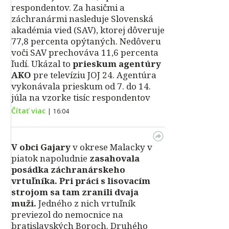
respondentov. Za hasičmi a
záchranármi nasleduje Slovenská
akadémia vied (SAV), ktorej dôveruje
77,8 percenta opýtaných. Nedôveru
voči SAV prechováva 11,6 percenta
ľudí. Ukázal to
prieskum agentúry
AKO
pre televíziu JOJ 24. Agentúra
vykonávala prieskum od 7. do 14.
júla na vzorke tisíc respondentov
Čítať viac
|
16:04
V obci Gajary
v okrese Malacky v
piatok napoludnie
zasahovala
posádka záchranárskeho
vrtuľníka. Pri práci s lisovacím
strojom sa tam zranili dvaja
muži.
Jedného z nich vrtuľník
previezol do nemocnice na
bratislavských Boroch. Druhého