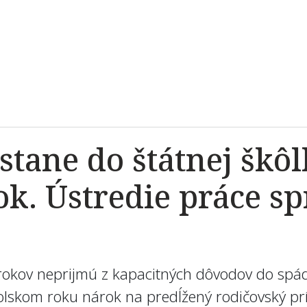
stane do štátnej škô
ok. Ústredie práce s
h rokov neprijmú z kapacitných dôvodov do spá
olskom roku nárok na predĺžený rodičovský pr