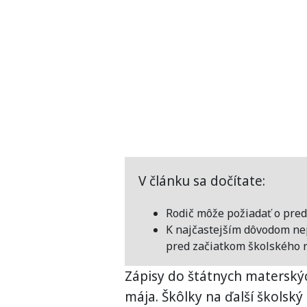
V článku sa dočítate:
Rodič môže požiadať o pred
K najčastejším dôvodom nep
pred začiatkom školského r
Zápisy do štátnych materskýc
mája. Škôlky na ďalší školský 