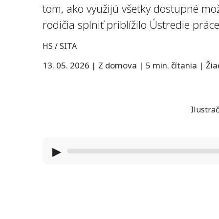
tom, ako využijú všetky dostupné mož
rodičia splniť priblížilo Ústredie prác
HS / SITA
13. 05. 2026
|
Z domova
|
5 min. čítania
|
Ži
Ilustrač
▶