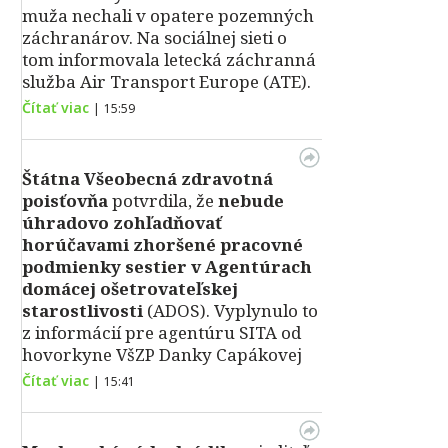
muža nechali v opatere pozemných
záchranárov. Na sociálnej sieti o
tom informovala letecká záchranná
služba Air Transport Europe (ATE).
Čítať viac
|
15:59
Štátna Všeobecná zdravotná
poisťovňa
potvrdila, že
nebude
úhradovo zohľadňovať
horúčavami zhoršené pracovné
podmienky sestier v Agentúrach
domácej ošetrovateľskej
starostlivosti
(ADOS). Vyplynulo to
z informácií pre agentúru SITA od
hovorkyne VšZP Danky Capákovej
Čítať viac
|
15:41