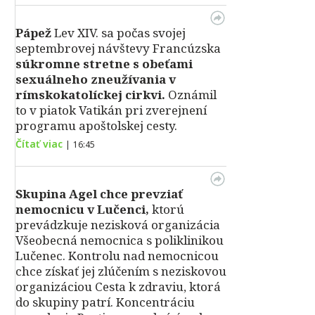
Pápež
Lev XIV. sa počas svojej
septembrovej návštevy Francúzska
súkromne stretne s obeťami
sexuálneho zneužívania v
rímskokatolíckej cirkvi.
Oznámil
to v piatok Vatikán pri zverejnení
programu apoštolskej cesty.
Čítať viac
|
16:45
Skupina Agel chce prevziať
nemocnicu v Lučenci,
ktorú
prevádzkuje nezisková organizácia
Všeobecná nemocnica s poliklinikou
Lučenec. Kontrolu nad nemocnicou
chce získať jej zlúčením s neziskovou
organizáciou Cesta k zdraviu, ktorá
do skupiny patrí. Koncentráciu