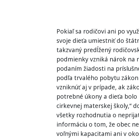
Pokiaľ sa rodičovi ani po vyu
svoje dieťa umiestniť do štát
takzvaný predĺžený rodičovs
podmienky vzniká nárok na ro
podaním žiadosti na príslušn
podľa trvalého pobytu zákon
vzniknúť aj v prípade, ak zá
potrebné úkony a dieťa bolo
cirkevnej materskej školy,“ d
všetky rozhodnutia o neprijat
informáciu o tom, že obec n
voľnými kapacitami ani v okol