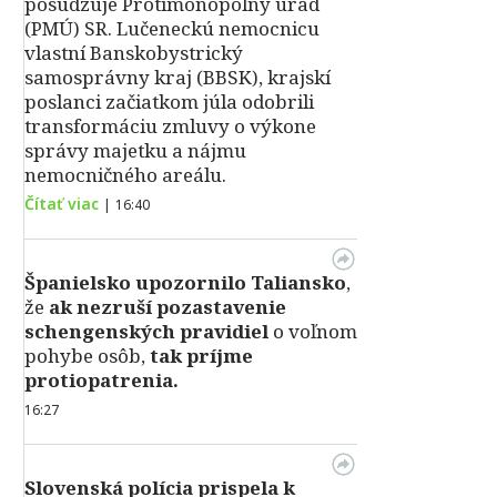
posudzuje Protimonopolný úrad
(PMÚ) SR. Lučeneckú nemocnicu
vlastní Banskobystrický
samosprávny kraj (BBSK), krajskí
poslanci začiatkom júla odobrili
transformáciu zmluvy o výkone
správy majetku a nájmu
nemocničného areálu.
Čítať viac
|
16:40
Španielsko upozornilo Taliansko
,
že
ak nezruší pozastavenie
schengenských pravidiel
o voľnom
pohybe osôb,
tak príjme
protiopatrenia.
16:27
Slovenská polícia prispela k