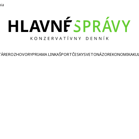
nia
TÁRE
ROZHOVORY
PRIAMA LINKA
ŠPORT
ČESKY
SVETONÁZOR
EKONOMIKA
KU