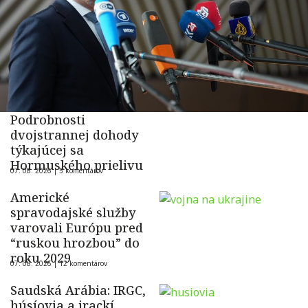
Podrobnosti
dvojstrannej dohody
týkajúcej sa
Hormuského prielivu
07. 08. 2026 |
5 komentárov
Americké
spravodajské služby
varovali Európu pred
“ruskou hrozbou” do
roku 2029
07. 08. 2026 |
12 komentárov
Saudská Arábia: IRGC,
húsíovia a irackí