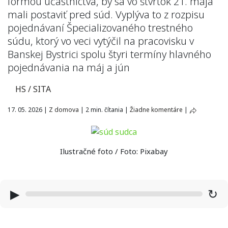
formou účastníctva, by sa vo štvrtok 21. mája
mali postaviť pred súd. Vyplýva to z rozpisu
pojednávaní Špecializovaného trestného
súdu, ktorý vo veci vytýčil na pracovisku v
Banskej Bystrici spolu štyri termíny hlavného
pojednávania na máj a jún
HS / SITA
17. 05. 2026
|
Z domova
|
2 min. čítania
|
Žiadne komentáre
|
Ilustračné foto / Foto: Pixabay
▶
↻