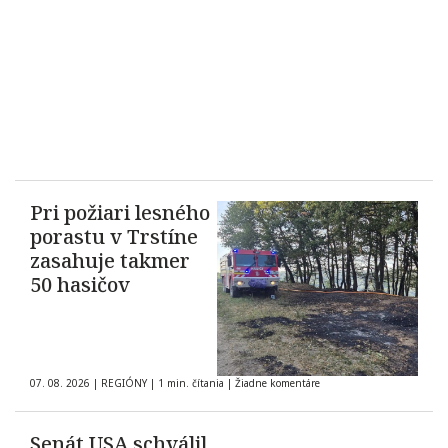
Pri požiari lesného
porastu v Trstíne
zasahuje takmer
50 hasičov
07. 08. 2026
|
REGIÓNY
|
1 min. čítania
|
Žiadne komentáre
Senát USA schválil