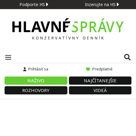
Podporte HS
Inzerujte na HS
Prihlásiť sa
Predplatné
NAŽIVO
NAJČÍTANEJŠIE
ROZHOVORY
VIDEÁ