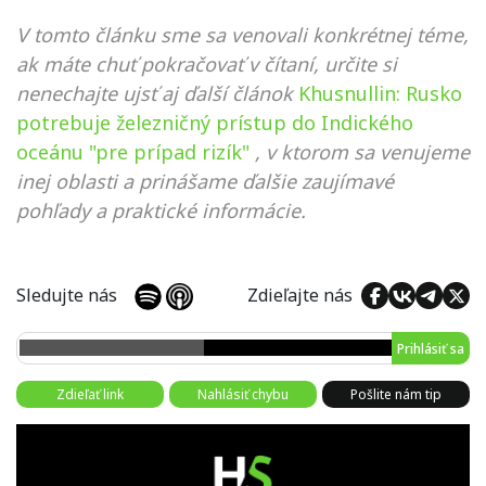
V tomto článku sme sa venovali konkrétnej téme,
ak máte chuť pokračovať v čítaní, určite si
nenechajte ujsť aj ďalší článok
Khusnullin: Rusko
potrebuje železničný prístup do Indického
oceánu "pre prípad rizík"
, v ktorom sa venujeme
inej oblasti a prinášame ďalšie zaujímavé
pohľady a praktické informácie.
Sledujte nás
Zdieľajte nás
Prihlásiť sa
Zdieľať link
Nahlásiť chybu
Pošlite nám tip