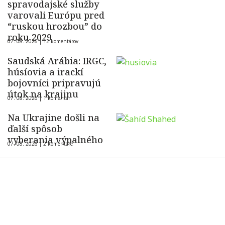
spravodajské služby
varovali Európu pred
“ruskou hrozbou” do
roku 2029
07. 08. 2026 |
12 komentárov
Saudská Arábia: IRGC,
húsíovia a irackí
bojovníci pripravujú
útok na krajinu
07. 08. 2026 |
1 komentár
Na Ukrajine došli na
ďalší spôsob
vyberania výpalného
07. 08. 2026 |
2 komentáre