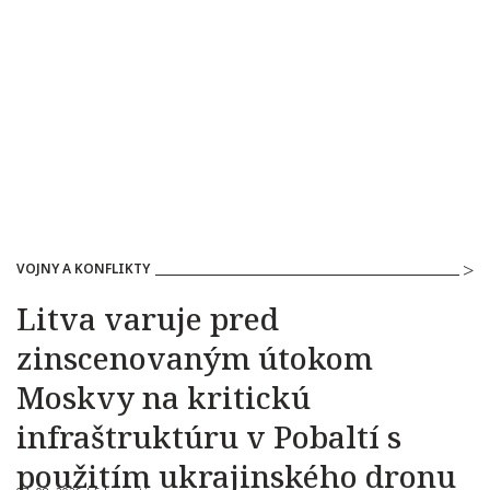
VOJNY A KONFLIKTY
Litva varuje pred
zinscenovaným útokom
Moskvy na kritickú
infraštruktúru v Pobaltí s
použitím ukrajinského dronu