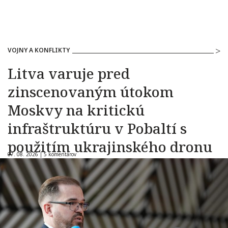
VOJNY A KONFLIKTY
Litva varuje pred
zinscenovaným útokom
Moskvy na kritickú
infraštruktúru v Pobaltí s
použitím ukrajinského dronu
07. 08. 2026 |
5 komentárov