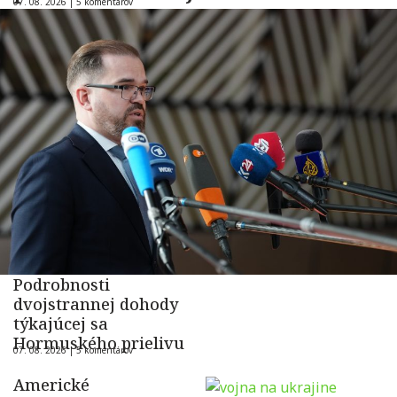
07. 08. 2026 |
5 komentárov
Podrobnosti
dvojstrannej dohody
týkajúcej sa
Hormuského prielivu
07. 08. 2026 |
5 komentárov
Americké