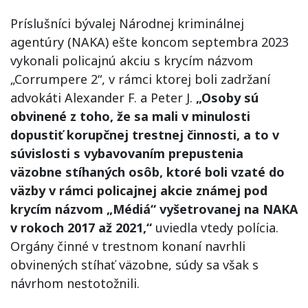
Príslušníci bývalej Národnej kriminálnej
agentúry (NAKA) ešte koncom septembra 2023
vykonali policajnú akciu s krycím názvom
„Corrumpere 2“, v rámci ktorej boli zadržaní
advokáti Alexander F. a Peter J.
„Osoby sú
obvinené z toho, že sa mali v minulosti
dopustiť korupčnej trestnej činnosti, a to v
súvislosti s vybavovaním prepustenia
väzobne stíhaných osôb, ktoré boli vzaté do
väzby v rámci policajnej akcie známej pod
krycím názvom „Médiá“ vyšetrovanej na NAKA
v rokoch 2017 až 2021,“
uviedla vtedy polícia.
Orgány činné v trestnom konaní navrhli
obvinených stíhať väzobne, súdy sa však s
návrhom nestotožnili.