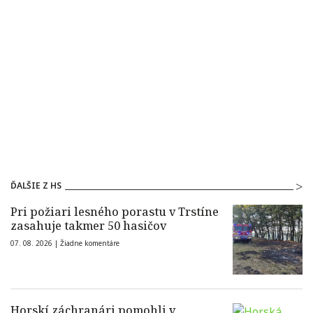
ĎALŠIE Z HS
Pri požiari lesného porastu v Trstíne
zasahuje takmer 50 hasičov
07. 08. 2026 |
Žiadne komentáre
Horskí záchranári pomohli v