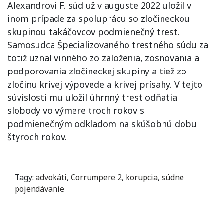
Alexandrovi F. súd už v auguste 2022 uložil v
inom prípade za spoluprácu so zločineckou
skupinou takáčovcov podmienečný trest.
Samosudca Špecializovaného trestného súdu za
totiž uznal vinného zo založenia, zosnovania a
podporovania zločineckej skupiny a tiež zo
zločinu krivej výpovede a krivej prísahy. V tejto
súvislosti mu uložil úhrnný trest odňatia
slobody vo výmere troch rokov s
podmienečným odkladom na skúšobnú dobu
štyroch rokov.
Tagy:
advokáti
,
Corrumpere 2
,
korupcia
,
súdne
pojendávanie