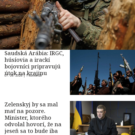
Saudská Arábia: IRGC,
húsíovia a irackí
bojovníci pripravujú
útok na krajinu
07. 08. 2026 |
1 komentár
Zelenskyj by sa mal
mať na pozore.
Minister, ktorého
odvolal hovorí, že na
jeseň sa to bude iba