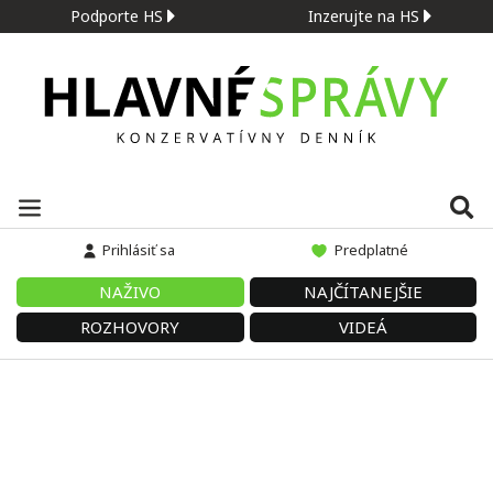
Podporte HS
Inzerujte na HS
Prihlásiť sa
Predplatné
NAŽIVO
NAJČÍTANEJŠIE
ROZHOVORY
VIDEÁ