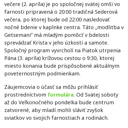
večere (2. apríla) je po spoločnej svätej omši vo
farnosti pripravená o 20:00 tradičná Sederová
večera, po ktorej bude od 22:00 nasledovať
nočné bdenie v kaplnke centra. Táto „modlitba v
Getsemani“ má mladým pomôcť v bdelosti
sprevádzať Krista v jeho úzkosti a samote.
Spoločný program vyvrcholí na Piatok utrpenia
Pána (3. apríla) krížovou cestou o 9:30, ktorej
miesto konania bude prispôsobené aktuálnym
poveternostným podmienkam.
Záujemcovia o účasť sa môžu prihlásiť
prostredníctvom
formulára
. Od Svätej soboty
až do Veľkonočného pondelka bude centrum
zatvorené, aby mladí mohli sláviť zvyšok
sviatkov vo svojich farnostiach a rodinách.