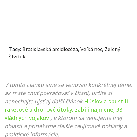
Tagy:
Bratislavská arcidiecéza
,
Veľká noc
,
Zelený
štvrtok
V tomto článku sme sa venovali konkrétnej téme,
ak máte chuť pokračovať v čítaní, určite si
nenechajte ujsť aj ďalší článok
Húsíovia spustili
raketové a dronové útoky, zabili najmenej 38
vládnych vojakov
, v ktorom sa venujeme inej
oblasti a prinášame ďalšie zaujímavé pohľady a
praktické informácie.