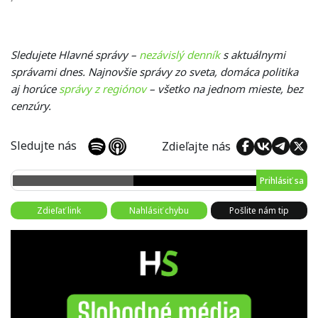
Sledujete Hlavné správy –
nezávislý denník
s aktuálnymi
správami dnes. Najnovšie správy zo sveta, domáca politika
aj horúce
správy z regiónov
– všetko na jednom mieste, bez
cenzúry.
Sledujte nás
Zdieľajte nás
Prihlásiť sa
Zdieľať link
Nahlásiť chybu
Pošlite nám tip