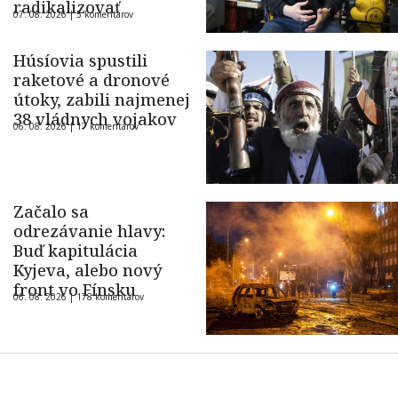
radikalizovať
07. 08. 2026 |
5 komentárov
Húsíovia spustili
raketové a dronové
útoky, zabili najmenej
38 vládnych vojakov
06. 08. 2026 |
17 komentárov
Začalo sa
odrezávanie hlavy:
Buď kapitulácia
Kyjeva, alebo nový
front vo Fínsku
06. 08. 2026 |
178 komentárov