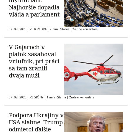
inštitúciám.
Najhoršie dopadla
vláda a parlament
07. 08. 2026
|
Z DOMOVA
|
2 min. čítania
|
Žiadne komentáre
V Gajaroch v
piatok zasahoval
vrtuľník, pri práci
sa tam zranili
dvaja muži
07. 08. 2026
|
REGIÓNY
|
1 min. čítania
|
Žiadne komentáre
Podpora Ukrajiny v
USA slabne. Trump
odmietol ďalšie