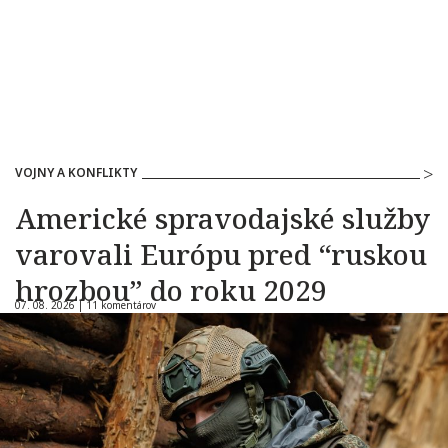
VOJNY A KONFLIKTY
Americké spravodajské služby
varovali Európu pred “ruskou
hrozbou” do roku 2029
07. 08. 2026 |
11 komentárov