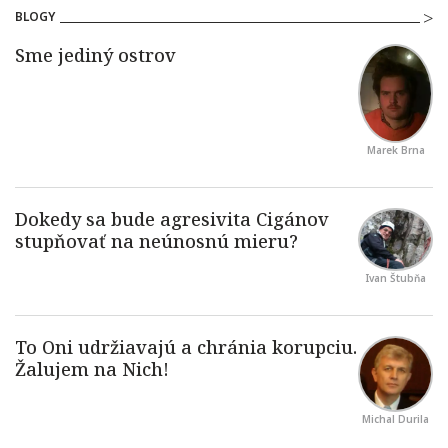
BLOGY
Marek Brna
Ivan Štubňa
Michal Durila