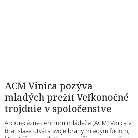
ACM Vinica pozýva
mladých prežiť Veľkonočné
trojdnie v spoločenstve
Arcidiecézne centrum mládeže (ACM) Vinica v
Bratislave otvára svoje brány mladým ľuďom,