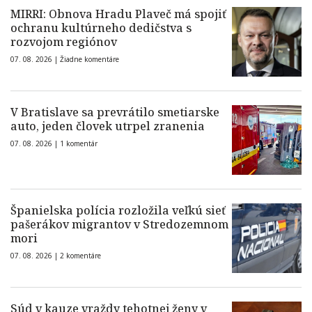
MIRRI: Obnova Hradu Plaveč má spojiť
ochranu kultúrneho dedičstva s
rozvojom regiónov
07. 08. 2026 |
Žiadne komentáre
V Bratislave sa prevrátilo smetiarske
auto, jeden človek utrpel zranenia
07. 08. 2026 |
1 komentár
Španielska polícia rozložila veľkú sieť
pašerákov migrantov v Stredozemnom
mori
07. 08. 2026 |
2 komentáre
Súd v kauze vraždy tehotnej ženy v