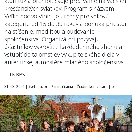
ktorí túžia prehĺbiť svoje prežívanie najväčších
kresťanských sviatkov. Program s názvom
Veľká noc vo Vinici je určený pre vekovú
kategóriu od 15 do 30 rokov a ponúka priestor
na stíšenie, modlitbu a budovanie
spoločenstva. Organizátori pozývajú
účastníkov vykročiť z každodenného zhonu a
vstúpiť do tajomstiev vykupiteľského diela v
autentickej atmosfére mladého spoločenstva
TK KBS
31. 03. 2026
|
Svetonázor
|
2 min. čítania
|
Žiadne komentáre
|