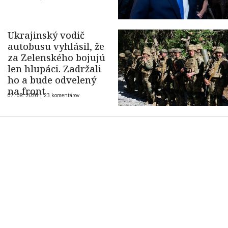
Ukrajinský vodič
autobusu vyhlásil, že
za Zelenského bojujú
len hlupáci. Zadržali
ho a bude odvelený
na front
07. 08. 2026 |
23 komentárov