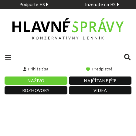
Podporte HS
Inzerujte na HS
Prihlásiť sa
Predplatné
NAŽIVO
NAJČÍTANEJŠIE
ROZHOVORY
VIDEÁ