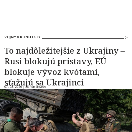
VOJNY A KONFLIKTY
To najdôležitejšie z Ukrajiny –
Rusi blokujú prístavy, EÚ
blokuje vývoz kvótami,
sťažujú sa Ukrajinci
07. 08. 2026 |
26 komentárov