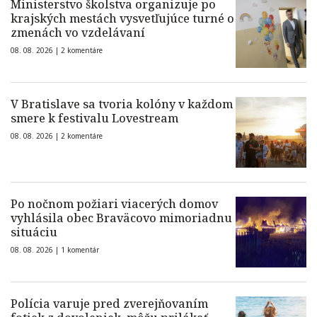
Ministerstvo školstva organizuje po
krajských mestách vysvetľujúce turné o
zmenách vo vzdelávaní
08. 08. 2026 |
2 komentáre
V Bratislave sa tvoria kolóny v každom
smere k festivalu Lovestream
08. 08. 2026 |
2 komentáre
Po nočnom požiari viacerých domov
vyhlásila obec Braväcovo mimoriadnu
situáciu
08. 08. 2026 |
1 komentár
Polícia varuje pred zverejňovaním