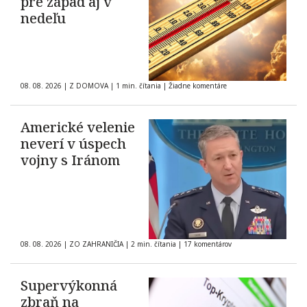
pre západ aj v
nedeľu
08. 08. 2026
|
Z DOMOVA
|
1 min. čítania
|
Žiadne komentáre
Americké velenie
neverí v úspech
vojny s Iránom
08. 08. 2026
|
ZO ZAHRANIČIA
|
2 min. čítania
|
17 komentárov
Supervýkonná
zbraň na