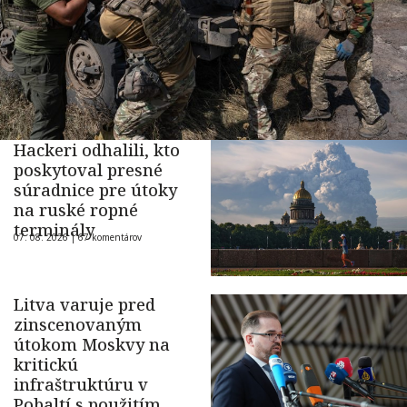
Hackeri odhalili, kto
poskytoval presné
súradnice pre útoky
na ruské ropné
terminály
07. 08. 2026 |
67 komentárov
Litva varuje pred
zinscenovaným
útokom Moskvy na
kritickú
infraštruktúru v
Pobaltí s použitím