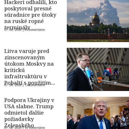
Hackeri odhalili, kto
poskytoval presné
súradnice pre útoky
na ruské ropné
terminály
07. 08. 2026 |
67 komentárov
Litva varuje pred
zinscenovaným
útokom Moskvy na
kritickú
infraštruktúru v
Pobaltí s použitím
07. 08. 2026 |
13 komentárov
ukrajinského dronu
Podpora Ukrajiny v
USA slabne. Trump
odmietol ďalšie
požiadavky
Zelenského
07. 08. 2026 |
50 komentárov