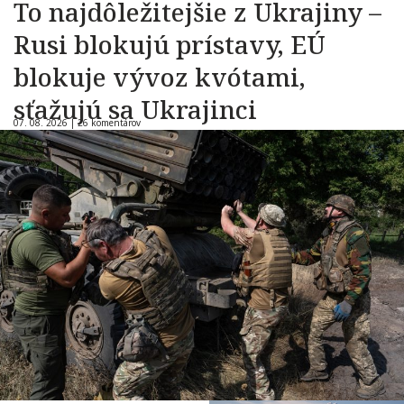
To najdôležitejšie z Ukrajiny –
Rusi blokujú prístavy, EÚ
blokuje vývoz kvótami,
sťažujú sa Ukrajinci
07. 08. 2026 |
26 komentárov