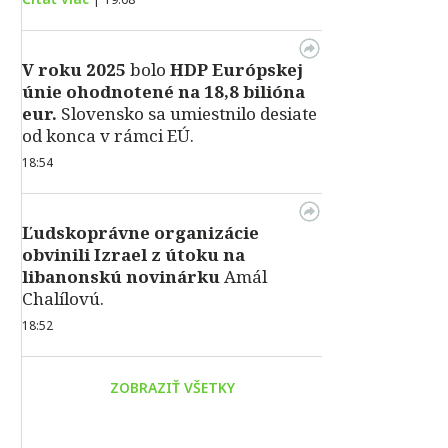
V roku 2025
bolo
HDP
Európskej
únie ohodnotené na 18,8 bilióna
eur.
Slovensko sa umiestnilo desiate
od konca v rámci EÚ.
18:54
Ľudskoprávne organizácie
obvinili Izrael z útoku na
libanonskú novinárku
Amál
Chalílovú.
18:52
ZOBRAZIŤ VŠETKY