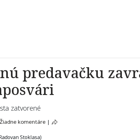
čnú predavačku zavr
posvári
esta zatvorené
Žiadne komentáre
|
Radovan Stoklasa)