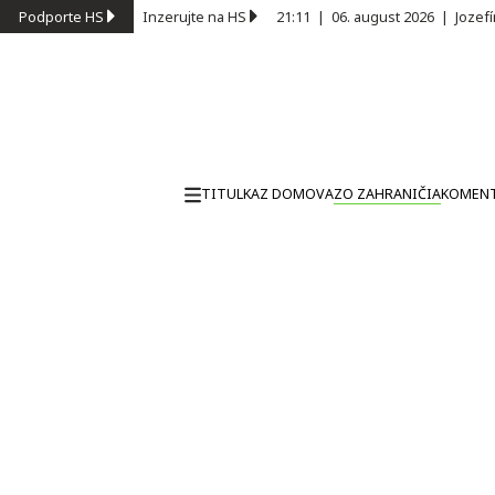
Podporte HS
Inzerujte na HS
21:11
|
06. august 2026
|
Jozef
TITULKA
Z DOMOVA
ZO ZAHRANIČIA
KOMEN