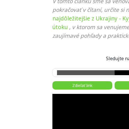
V tomto článku sme sa venova
pokračovať v čítaní, určite si 
najdôležitejšie z Ukrajiny - K
útoku
, v ktorom sa venujeme
zaujímavé pohľady a praktick
Sledujte
Zdieľať link