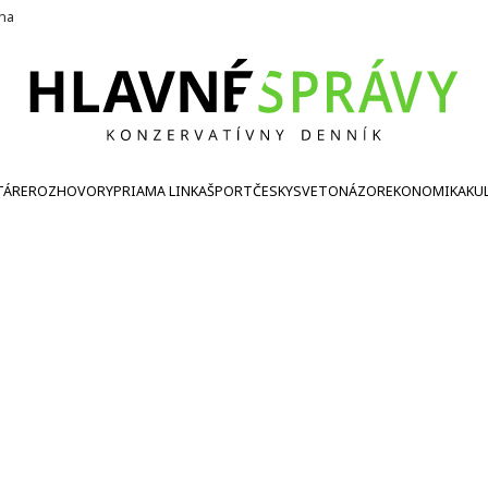
ína
TÁRE
ROZHOVORY
PRIAMA LINKA
ŠPORT
ČESKY
SVETONÁZOR
EKONOMIKA
KU