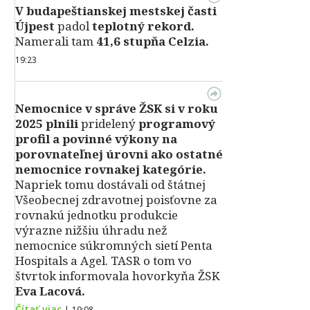
V
budapeštianskej mestskej časti
Újpest
padol
teplotný rekord.
Namerali tam
41,6 stupňa Celzia.
19:23
Nemocnice v správe ŽSK si v roku
2025 plnili
pridelený
programový
profil a povinné výkony na
porovnateľnej úrovni ako ostatné
nemocnice rovnakej kategórie.
Napriek tomu dostávali od štátnej
Všeobecnej zdravotnej poisťovne za
rovnakú jednotku produkcie
výrazne nižšiu úhradu než
nemocnice súkromných sietí Penta
Hospitals a Agel. TASR o tom vo
štvrtok informovala hovorkyňa ŽSK
Eva Lacová.
Čítať viac
|
19:08