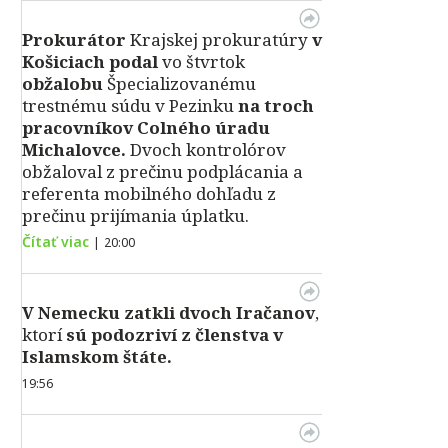
Prokurátor
Krajskej prokuratúry
v
Košiciach podal
vo štvrtok
obžalobu
Špecializovanému
trestnému súdu v Pezinku
na troch
pracovníkov Colného úradu
Michalovce.
Dvoch kontrolórov
obžaloval z prečinu podplácania a
referenta mobilného dohľadu z
prečinu prijímania úplatku.
Čítať viac
|
20:00
V Nemecku zatkli dvoch Iračanov
,
ktorí
sú podozriví z členstva v
Islamskom štáte.
19:56