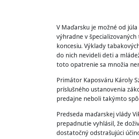
V Maďarsku je možné od júla
výhradne v špecializovaných 
koncesiu. Výklady tabakových
do nich nevideli deti a mlád
toto opatrenie sa množia ner
Primátor Kaposváru Károly S
príslušného ustanovenia zák
predajne neboli takýmto sp
Predseda maďarskej vlády Vik
prepadnutie vyhlásil, že dož
dostatočný odstrašujúci účin