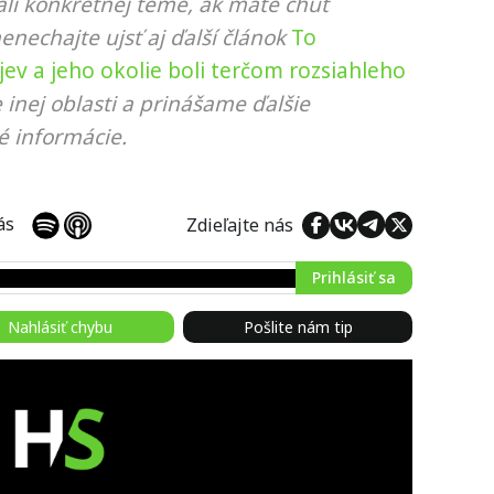
li konkrétnej téme, ak máte chuť
nenechajte ujsť aj ďalší článok
To
yjev a jeho okolie boli terčom rozsiahleho
 inej oblasti a prinášame ďalšie
é informácie.
 nás
Zdieľajte nás
Prihlásiť sa
Nahlásiť chybu
Pošlite nám tip