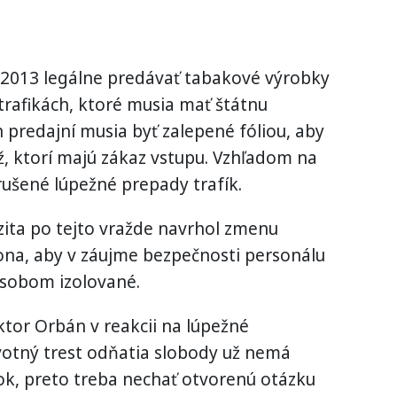
 2013 legálne predávať tabakové výrobky
trafikách, ktoré musia mať štátnu
 predajní musia byť zalepené fóliou, aby
ež, ktorí majú zákaz vstupu. Vzhľadom na
ušené lúpežné prepady trafík.
zita po tejto vražde navrhol zmenu
ona, aby v záujme bezpečnosti personálu
ôsobom izolované.
tor Orbán v reakcii na lúpežné
ivotný trest odňatia slobody už nemá
ok, preto treba nechať otvorenú otázku