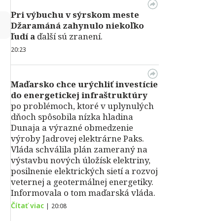
Pri výbuchu v
sýrskom meste
↻
Džaramáná zahynulo niekoľko
ľudí a
ďalší sú zranení.
20:23
Maďarsko chce urýchliť investície
do energetickej infraštruktúry
po problémoch, ktoré v uplynulých
dňoch spôsobila nízka hladina
Dunaja a výrazné obmedzenie
výroby Jadrovej elektrárne Paks.
Vláda schválila plán zameraný na
výstavbu nových úložísk elektriny,
posilnenie elektrických sietí a rozvoj
veternej a geotermálnej energetiky.
Informovala o tom maďarská vláda.
Čítať viac
|
20:08