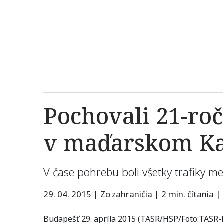
Pochovali 21-ro
v maďarskom Ka
V čase pohrebu boli všetky trafiky m
29. 04. 2015
|
Zo zahraničia
|
2 min. čítania
|
Budapešť 29. apríla 2015 (TASR/HSP/Foto:TASR-