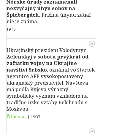
Nórske úrady zaznamenali
nezvyčajný úhyn sobov na
Špicbergách.
Príčina úhynu zatiaľ
nie je známa.
19:45
Ukrajinský prezident Volodymyr
Zelenskyj v sobotu prvýkrát od
začiatku vojny na Ukrajine
navštívi Srbsko
, oznámil vo štvrtok
agentúre AFP vysokopostavený
ukrajinský predstaviteľ. Návšteva
má podľa Kyjeva výrazný
symbolický význam vzhľadom na
tradične úzke vzťahy Belehradu s
Moskvou.
Čítať viac
|
19:37