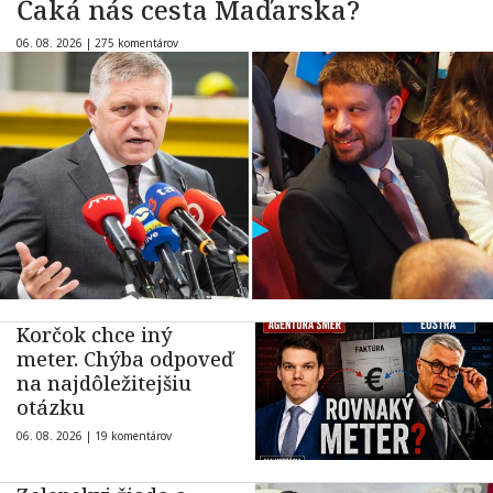
Čaká nás cesta Maďarska?
06. 08. 2026 |
275 komentárov
Korčok chce iný
meter. Chýba odpoveď
na najdôležitejšiu
otázku
06. 08. 2026 |
19 komentárov