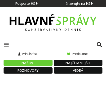
Podporte HS
Inzerujte na HS
Prihlásiť sa
Predplatné
NAŽIVO
NAJČÍTANEJŠIE
ROZHOVORY
VIDEÁ