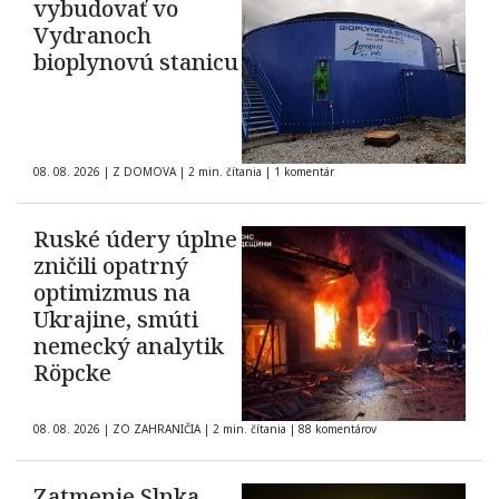
vybudovať vo
Vydranoch
bioplynovú stanicu
08. 08. 2026
|
Z DOMOVA
|
2 min. čítania
|
1 komentár
Ruské údery úplne
zničili opatrný
optimizmus na
Ukrajine, smúti
nemecký analytik
Röpcke
08. 08. 2026
|
ZO ZAHRANIČIA
|
2 min. čítania
|
88 komentárov
Zatmenie Slnka