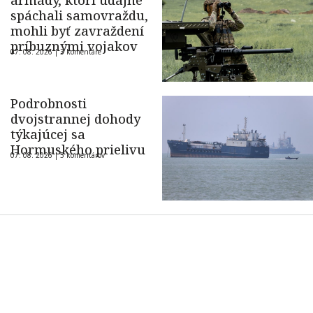
armády, ktorí údajne
spáchali samovraždu,
mohli byť zavraždení
príbuznými vojakov
07. 08. 2026 |
3 komentáre
Podrobnosti
dvojstrannej dohody
týkajúcej sa
Hormuského prielivu
07. 08. 2026 |
5 komentárov