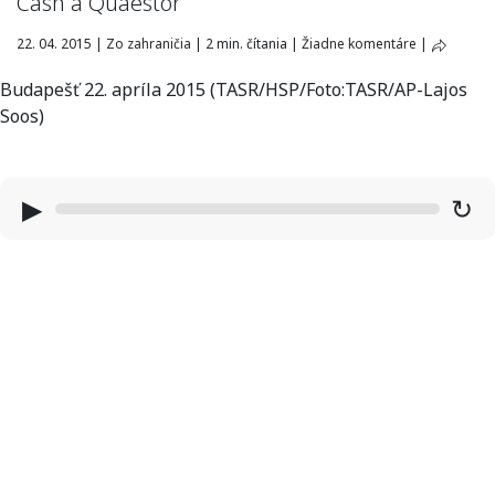
Cash a Quaestor
22. 04. 2015
|
Zo zahraničia
|
2 min. čítania
|
Žiadne komentáre
|
Budapešť 22. apríla 2015 (TASR/HSP/Foto:TASR/AP-Lajos
Soos)
▶
↻