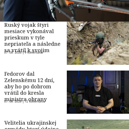
Ruský vojak štyri
mesiace vykonával
prieskum v tyle
nepriateľa a následne
sa vrátil k svojim
07. 08. 2026 |
9 komentárov
Fedorov dal
Zelenskému 12 dní,
aby ho po dobrom
vrátil do kresla
ministra obrany
07. 08. 2026 |
12 komentárov
Velitelia ukrajinskej