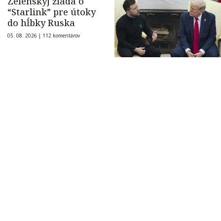
Zelenskyj žiada o
“Starlink” pre útoky
do hĺbky Ruska
05. 08. 2026 |
112 komentárov