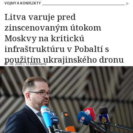
VOJNY A KONFLIKTY
Litva varuje pred
zinscenovaným útokom
Moskvy na kritickú
infraštruktúru v Pobaltí s
použitím ukrajinského dronu
07. 08. 2026 |
12 komentárov