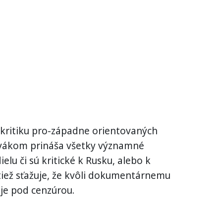
 kritiku pro-západne orientovaných
ivákom prináša všetky významné
lu či sú kritické k Rusku, alebo k
 tiež sťažuje, že kvôli dokumentárnemu
 je pod cenzúrou.