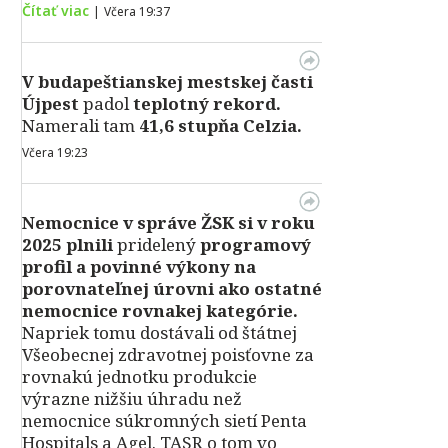
Čítať viac
|
Včera 19:37
V
budapeštianskej mestskej časti
Újpest
padol
teplotný rekord.
Namerali tam
41,6 stupňa Celzia.
Včera 19:23
Nemocnice v správe ŽSK si v roku
2025 plnili
pridelený
programový
profil a povinné výkony na
porovnateľnej úrovni ako ostatné
nemocnice rovnakej kategórie.
Napriek tomu dostávali od štátnej
Všeobecnej zdravotnej poisťovne za
rovnakú jednotku produkcie
výrazne nižšiu úhradu než
nemocnice súkromných sietí Penta
Hospitals a Agel. TASR o tom vo