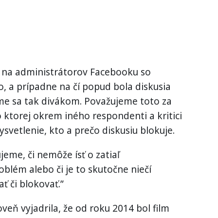
la na administrátorov Facebooku so
o, a prípadne na čí popud bola diskusia
e sa tak divákom. Považujeme toto za
o ktorej okrem iného respondenti a kritici
svetlenie, kto a prečo diskusiu blokuje.
eme, či nemôže ísť o zatiaľ
blém alebo či je to skutočne niečí
ť či blokovať.”
eň vyjadrila, že od roku 2014 bol film