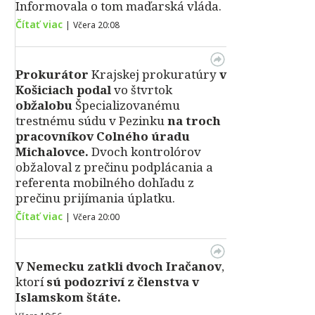
Informovala o tom maďarská vláda.
Čítať viac
|
Včera 20:08
Prokurátor
Krajskej prokuratúry
v
Košiciach podal
vo štvrtok
obžalobu
Špecializovanému
trestnému súdu v Pezinku
na troch
pracovníkov Colného úradu
Michalovce.
Dvoch kontrolórov
obžaloval z prečinu podplácania a
referenta mobilného dohľadu z
prečinu prijímania úplatku.
Čítať viac
|
Včera 20:00
V Nemecku zatkli dvoch Iračanov
,
ktorí
sú podozriví z členstva v
Islamskom štáte.