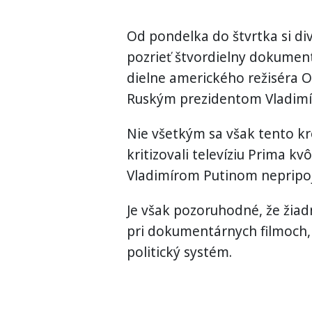
Od pondelka do štvrtka si di
pozrieť štvordielny dokumentá
dielne amerického režiséra O
Ruským prezidentom Vladim
Nie všetkým sa však tento k
kritizovali televíziu Prima k
Vladimírom Putinom nepripoji
Je však pozoruhodné, že žiad
pri dokumentárnych filmoch, 
politický systém.