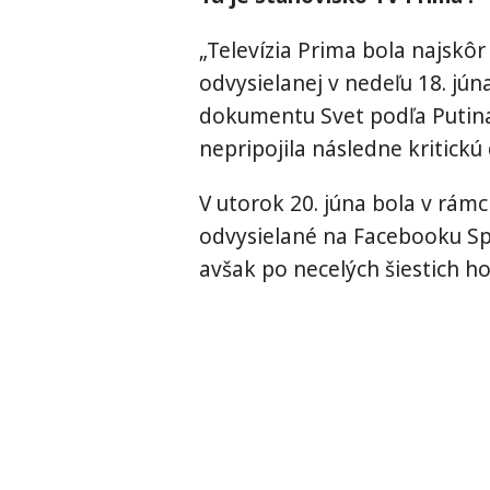
„Televízia Prima bola najskôr
odvysielanej v nedeľu 18. jú
dokumentu Svet podľa Putin
nepripojila následne kritickú 
V utorok 20. júna bola v rám
odvysielané na Facebooku Sp
avšak po necelých šiestich 