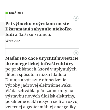
NAŽIVO
Pri výbuchu v
sýrskom meste
↻
Džaramáná zahynulo niekoľko
ľudí a
ďalší sú zranení.
Včera 20:23
Maďarsko chce urýchliť investície
do energetickej infraštruktúry
po problémoch, ktoré v uplynulých
dňoch spôsobila nízka hladina
Dunaja a výrazné obmedzenie
výroby Jadrovej elektrárne Paks.
Vláda schválila plán zameraný na
výstavbu nových úložísk elektriny,
posilnenie elektrických sietí a rozvoj
veternej a geotermálnej energetiky.