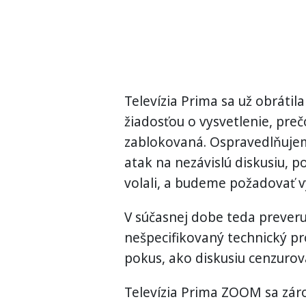
Televízia Prima sa už obráti
žiadosťou o vysvetlenie, preč
zablokovaná. Ospravedlňujem
atak na nezávislú diskusiu, p
volali, a budeme požadovať vy
V súčasnej dobe teda preveruj
nešpecifikovaný technický pro
pokus, ako diskusiu cenzurova
Televízia Prima ZOOM sa zárov