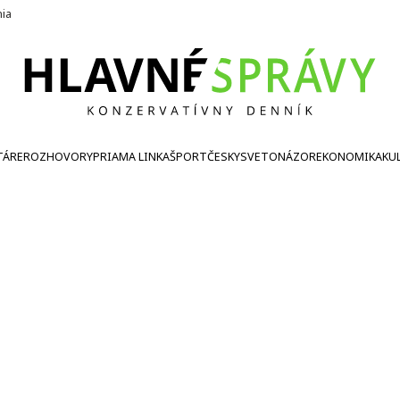
nia
TÁRE
ROZHOVORY
PRIAMA LINKA
ŠPORT
ČESKY
SVETONÁZOR
EKONOMIKA
KU