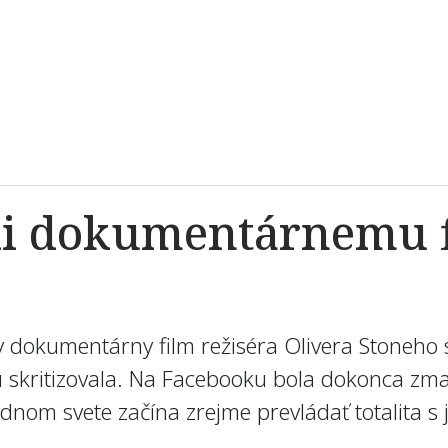
li dokumentárnemu f
lny dokumentárny film režiséra Olivera Stoneho
mu skritizovala. Na Facebooku bola dokonca z
nom svete začína zrejme prevládať totalita 