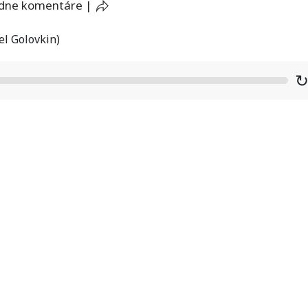
adne komentáre
|
el Golovkin)