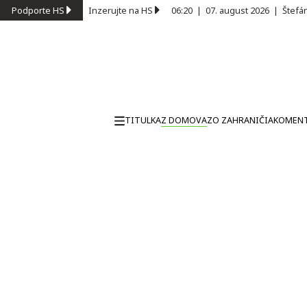
Podporte HS
Inzerujte na HS
06:20
|
07. august 2026
|
Štefá
TITULKA
Z DOMOVA
ZO ZAHRANIČIA
KOMEN