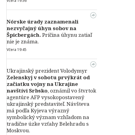
Včera 19:56
Nórske úrady zaznamenali
nezvyčajný úhyn sobov na
Špicbergách.
Príčina úhynu zatiaľ
nie je známa.
Včera 19:45
Ukrajinský prezident Volodymyr
Zelenskyj v sobotu prvýkrát od
začiatku vojny na Ukrajine
navštívi Srbsko
, oznámil vo štvrtok
agentúre AFP vysokopostavený
ukrajinský predstaviteľ. Návšteva
má podľa Kyjeva výrazný
symbolický význam vzhľadom na
tradične úzke vzťahy Belehradu s
Moskvou.