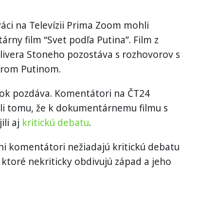
váci na Televízii Prima Zoom mohli
rny film “Svet podľa Putina”. Film z
livera Stoneho pozostáva s rozhovorov s
írom Putinom.
rok pozdáva. Komentátori na ČT24
vôli tomu, že k dokumentárnemu filmu s
li aj
kritickú debatu
.
ni komentátori nežiadajú kritickú debatu
ktoré nekriticky obdivujú západ a jeho