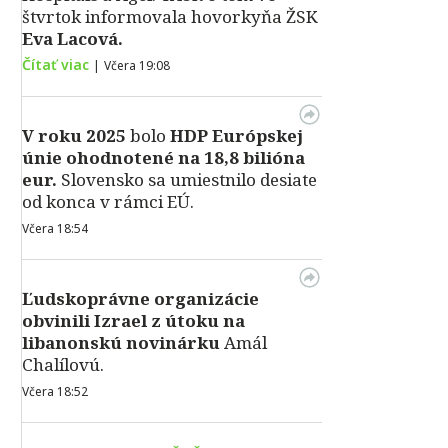
štvrtok informovala hovorkyňa ŽSK
Eva Lacová.
Čítať viac
|
Včera 19:08
V roku 2025
bolo
HDP
Európskej
únie ohodnotené na 18,8 bilióna
eur.
Slovensko sa umiestnilo desiate
od konca v rámci EÚ.
Včera 18:54
Ľudskoprávne organizácie
obvinili Izrael z útoku na
libanonskú novinárku
Amál
Chalílovú.
Včera 18:52