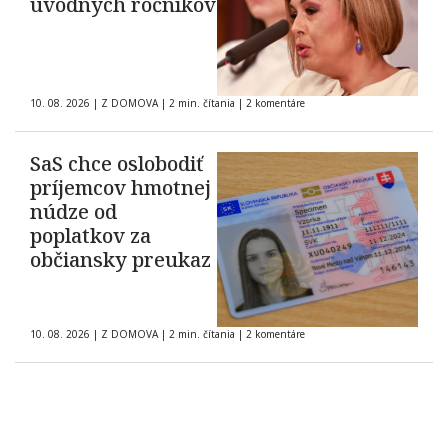
úvodných ročníkov
10. 08. 2026
|
Z DOMOVA
|
2 min. čítania
|
2 komentáre
SaS chce oslobodiť
príjemcov hmotnej
núdze od
poplatkov za
občiansky preukaz
10. 08. 2026
|
Z DOMOVA
|
2 min. čítania
|
2 komentáre