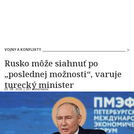
VOJNY A KONFLIKTY
Rusko môže siahnuť po
„poslednej možnosti“, varuje
turecký minister
09. 08. 2026 |
207 komentárov