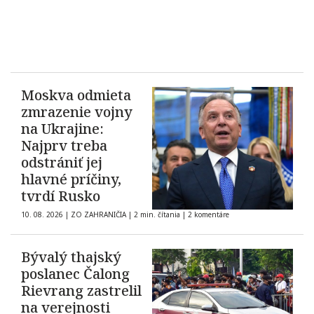
Moskva odmieta
zmrazenie vojny
na Ukrajine:
Najprv treba
odstrániť jej
hlavné príčiny,
tvrdí Rusko
10. 08. 2026
|
ZO ZAHRANIČIA
|
2 min. čítania
|
2 komentáre
Bývalý thajský
poslanec Čalong
Rievrang zastrelil
na verejnosti