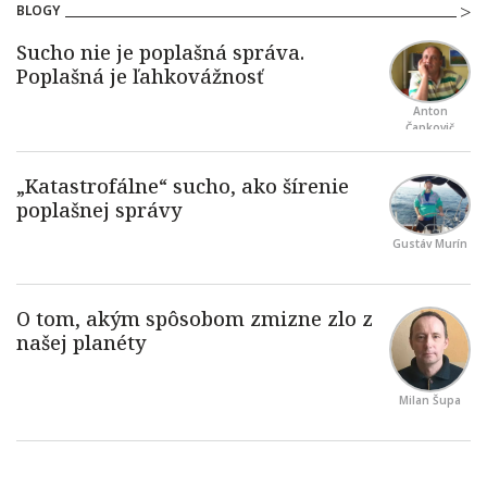
BLOGY
Anton
Čapkovič
Gustáv Murín
Milan Šupa