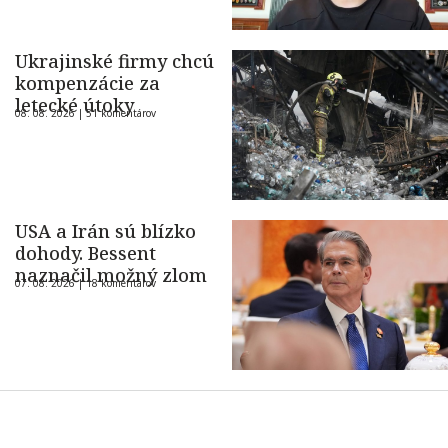
Ukrajinské firmy chcú
kompenzácie za
letecké útoky
08. 08. 2026 |
51 komentárov
USA a Irán sú blízko
dohody. Bessent
naznačil možný zlom
07. 08. 2026 |
18 komentárov