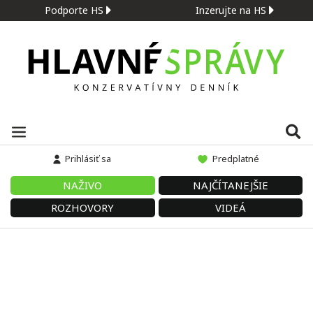
Podporte HS
Inzerujte na HS
Prihlásiť sa
Predplatné
NAŽIVO
NAJČÍTANEJŠIE
ROZHOVORY
VIDEÁ