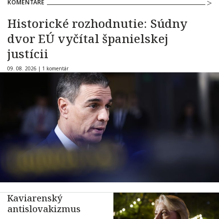
KOMENTÁRE
Historické rozhodnutie: Súdny
dvor EÚ vyčítal španielskej
justícii
09. 08. 2026 |
1 komentár
Kaviarenský
antislovakizmus