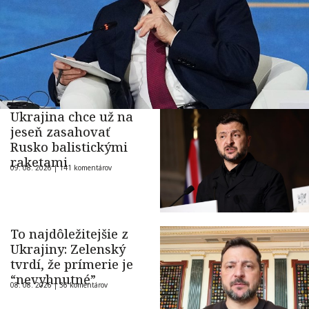
Ukrajina chce už na
jeseň zasahovať
Rusko balistickými
raketami
09. 08. 2026 |
141 komentárov
To najdôležitejšie z
Ukrajiny: Zelenský
tvrdí, že prímerie je
“nevyhnutné”
08. 08. 2026 |
36 komentárov