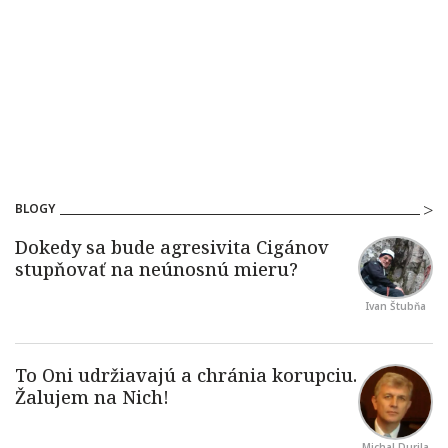
BLOGY
Ivan Štubňa
Michal Durila