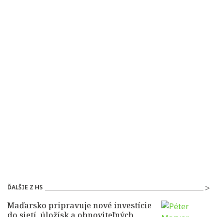
ĎALŠIE Z HS
Maďarsko pripravuje nové investície
do sietí, úložísk a obnoviteľných