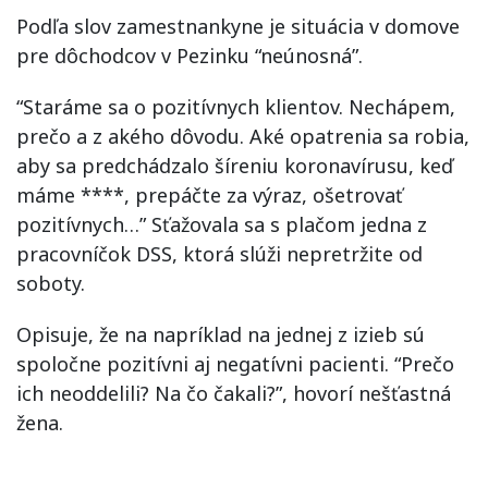
Podľa slov zamestnankyne je situácia v domove
pre dôchodcov v Pezinku “neúnosná”.
“Staráme sa o pozitívnych klientov. Nechápem,
prečo a z akého dôvodu. Aké opatrenia sa robia,
aby sa predchádzalo šíreniu koronavírusu, keď
máme ****, prepáčte za výraz, ošetrovať
pozitívnych…” Sťažovala sa s plačom jedna z
pracovníčok DSS, ktorá slúži nepretržite od
soboty.
Opisuje, že na napríklad na jednej z izieb sú
spoločne pozitívni aj negatívni pacienti. “Prečo
ich neoddelili? Na čo čakali?”, hovorí nešťastná
žena.