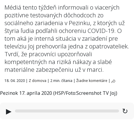
Médiá tento týždeň informovali o viacerých
pozitívne testovaných dôchodcoch zo
sociálneho zariadenia v Pezinku, z ktorých už
štyria ľudia podľahli ochoreniu COVID-19. O
tom aká je interná situácia v zariadení pre
televíziu Joj prehovorila jedna z opatrovateliek.
Tvrdí, že pracovníci upozorňovali
kompetentných na riziká nákazy a slabé
materiálne zabezpečeniu už v marci.
18. 04. 2020
|
Z domova
|
2 min. čítania
|
Žiadne komentáre
|
Pezinok 17. apríla 2020 (HSP/Foto:Screenshot TV Joj)
▶
↻