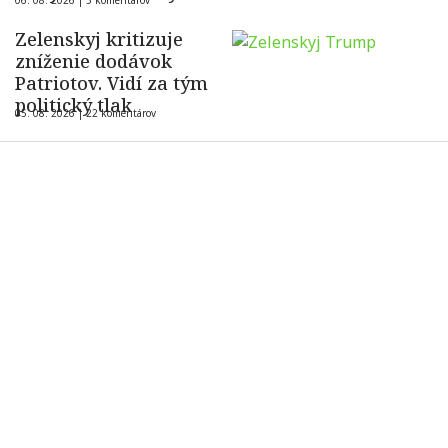
06. 08. 2026 |
5 komentárov
Zelenskyj kritizuje
zníženie dodávok
Patriotov. Vidí za tým
politický tlak
05. 08. 2026 |
22 komentárov