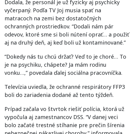
Dodala, že personál je už fyzicky aj psychicky
vyčerpaný. Podľa TV Joj musia spať na
matracoch na zemi bez dostatočných
ochranných prostriedkov. “Dodali nám pár
odevov, ktoré sme si boli nútení oprať… a použiť
aj na druhý deň, aj keď boli už kontaminované.”
“Dokedy nás tu chcú držať? Veď to je choré… To
je na psychiku, chápete? Ja mám rodinu
vonku…,” povedala ďalej sociálna pracovníčka.
Televízia uviedla, že ochranné respirátory FFP3
boli do zariadenia dodané až tento týždeň.
Prípad začala vo štvrtok riešiť polícia, ktorá už
vypočula aj zamestnancov DSS. “V danej veci
bolo začaté trestné stíhanie pre prečin šírenia
nebezpečnej nákazlivej choroby,” informovala