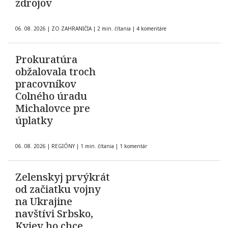
zdrojov
06. 08. 2026
|
ZO ZAHRANIČIA
|
2 min. čítania
|
4 komentáre
Prokuratúra
obžalovala troch
pracovníkov
Colného úradu
Michalovce pre
úplatky
06. 08. 2026
|
REGIÓNY
|
1 min. čítania
|
1 komentár
Zelenskyj prvýkrát
od začiatku vojny
na Ukrajine
navštívi Srbsko,
Kyjev ho chce