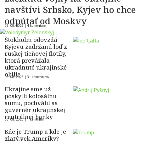
navštívi Srbsko, Kyjev ho chce
odpútať od Moskvy
06. 08. 2026 |
4 komentáre
Štokholm odovzdá
Kyjevu zadržanú loď z
ruskej tieňovej flotily,
ktorá prevážala
ukradnuté ukrajinské
obilie
06. 08. 2026 |
31 komentárov
Ukrajine sme už
poskytli kolosálnu
sumu, pochválil sa
guvernér ukrajinskej
centrálnej banky
06. 08. 2026 |
1 komentár
Kde je Trump a kde je
zlatý vek Ameriky?