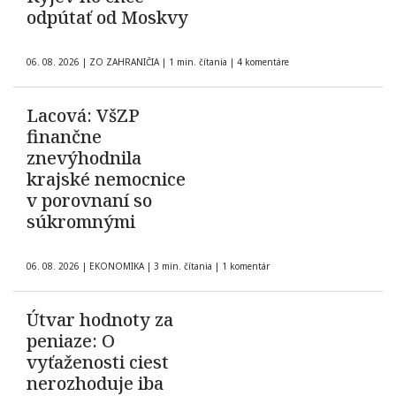
odpútať od Moskvy
06. 08. 2026
|
ZO ZAHRANIČIA
|
1 min. čítania
|
4 komentáre
Lacová: VšZP
finančne
znevýhodnila
krajské nemocnice
v porovnaní so
súkromnými
06. 08. 2026
|
EKONOMIKA
|
3 min. čítania
|
1 komentár
Útvar hodnoty za
peniaze: O
vyťaženosti ciest
nerozhoduje iba