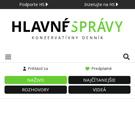
Podporte HS
Inzerujte na HS
Prihlásiť sa
Predplatné
NAŽIVO
NAJČÍTANEJŠIE
ROZHOVORY
VIDEÁ