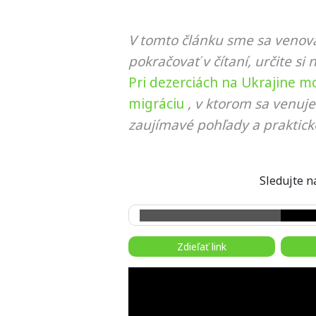
V tomto článku sme sa venova
pokračovať v čítaní, určite si 
Pri dezerciách na Ukrajine 
migráciu
, v ktorom sa venuje
zaujímavé pohľady a praktick
Sledujte
Zdieľať link