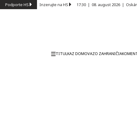
Podporte HS
Inzerujte na HS
17:30
|
08. august 2026
|
Oskár
TITULKA
Z DOMOVA
ZO ZAHRANIČIA
KOMEN