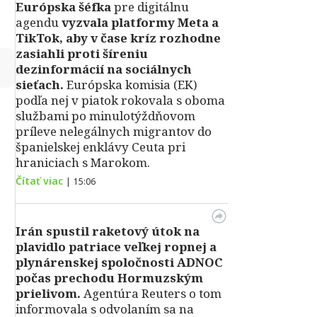
Európska šéfka
pre digitálnu
agendu
vyzvala platformy Meta a
TikTok, aby v čase kríz rozhodne
zasiahli proti šíreniu
↻
dezinformácií na sociálnych
sieťach.
Európska komisia (EK)
podľa nej v piatok rokovala s oboma
službami po minulotýždňovom
príleve nelegálnych migrantov do
španielskej enklávy Ceuta pri
hraniciach s Marokom.
Čítať viac
|
15:06
Irán spustil raketový útok na
plavidlo patriace veľkej ropnej a
plynárenskej spoločnosti ADNOC
počas prechodu Hormuzským
prielivom.
Agentúra Reuters o tom
informovala s odvolaním sa na