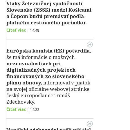
Vlaky Železničnej spoločnosti
Slovensko (ZSSK) medzi Košicami
a Čopom budú premávať podľa
platného cestovného poriadku.
Čítať viac
|
14:48
Európska komisia (EK) potvrdila,
že má informácie o možných
nezrovnalostiach pri
digitalizačných projektoch
financovaných zo slovenského
plánu obnovy,
informoval v piatok
na svojej oficiálne webovej stránke
český europoslanec Tomáš
Zdechovský.
Čítať viac
|
14:22
Nepálski záchranári našli päť tiel