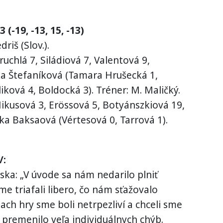
-19, -13, 15, -13)
riš (Slov.).
chlá 7, Siládiová 7, Valentová 9,
rka Štefaníková (Tamara Hrušecká 1,
iková 4, Boldocká 3). Tréner: M. Maličký.
usová 3, Erössová 5, Botyánszkiová 19,
ka Baksaová (Vértesová 0, Tarrová 1).
/:
ska: „V úvode sa nám nedarilo plniť
me triafali libero, čo nám sťažovalo
zach hry sme boli netrpezliví a chceli sme
 premenilo veľa individuálnych chýb.