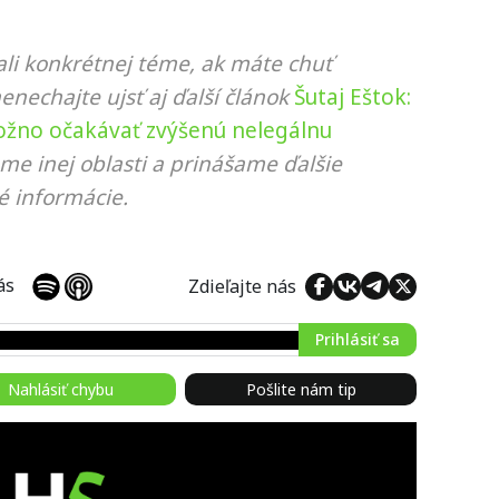
li konkrétnej téme, ak máte chuť
nenechajte ujsť aj ďalší článok
Šutaj Eštok:
možno očakávať zvýšenú nelegálnu
me inej oblasti a prinášame ďalšie
é informácie.
 nás
Zdieľajte nás
Prihlásiť sa
Nahlásiť chybu
Pošlite nám tip