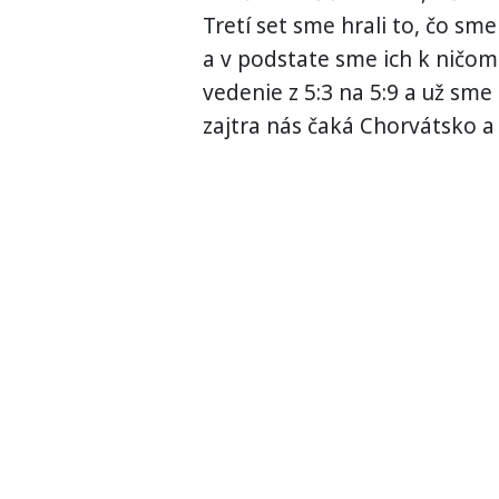
Tretí set sme hrali to, čo sm
a v podstate sme ich k ničomu
vedenie z 5:3 na 5:9 a už sme 
zajtra nás čaká Chorvátsko a 