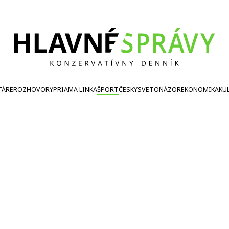
TÁRE
ROZHOVORY
PRIAMA LINKA
ŠPORT
ČESKY
SVETONÁZOR
EKONOMIKA
KU