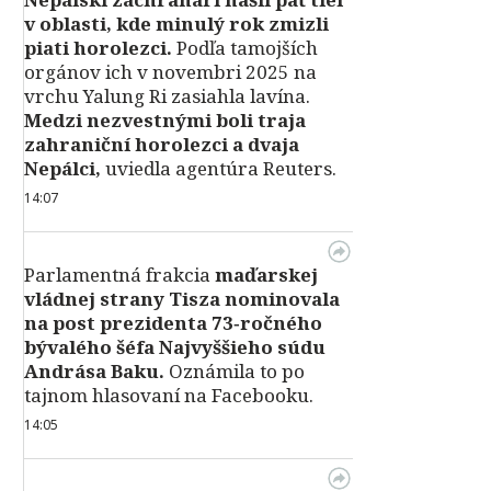
v oblasti, kde minulý rok zmizli
piati horolezci.
Podľa tamojších
orgánov ich v novembri 2025 na
vrchu Yalung Ri zasiahla lavína.
Medzi nezvestnými boli traja
zahraniční horolezci a dvaja
Nepálci,
uviedla agentúra Reuters.
14:07
Parlamentná frakcia
maďarskej
vládnej strany Tisza nominovala
na post prezidenta 73‑ročného
bývalého šéfa Najvyššieho súdu
Andrása Baku.
Oznámila to po
tajnom hlasovaní na Facebooku.
14:05