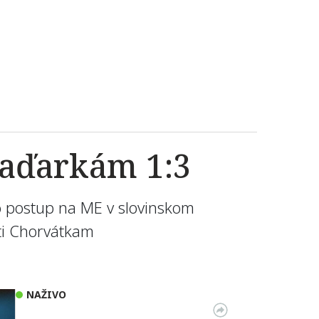
Maďarkám 1:3
A o postup na ME v slovinskom
ti Chorvátkam
NAŽIVO