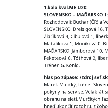
1.kolo kval.ME U20:
SLOVENSKO – MAĎARSKO 1:3 (
Rozhodovali: Buchar (ČR) a Ved
SLOVENSKO: Dreisigová 16, Tru
Žiačiková 4, Cibulová 1, libe
Matalíková 1, Moníková 0, Bíl
MAĎARSKO: Jámborová 10, Mik
Feketeová 6, Tóthová 2, liber
Tréner: G. König.
hlas po zápase: /zdroj svf.sk
Marek Maličký, tréner Sloven
pokyny na servise. Veľakrát s
obranu na sieti. V určitých fá
hneď ukončiť rozohru, z čoho