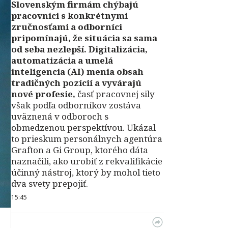
Slovenským firmám chýbajú
pracovníci s konkrétnymi
zručnosťami a odborníci
pripomínajú, že situácia sa sama
od seba nezlepší.
Digitalizácia,
automatizácia a umelá
inteligencia (AI) menia obsah
tradičných pozícií a vyvárajú
nové profesie,
časť pracovnej sily
však podľa odborníkov zostáva
uväznená v odboroch s
obmedzenou perspektívou. Ukázal
to prieskum personálnych agentúra
Grafton a Gi Group, ktorého dáta
naznačili, ako urobiť z rekvalifikácie
účinný nástroj, ktorý by mohol tieto
dva svety prepojiť.
15:45