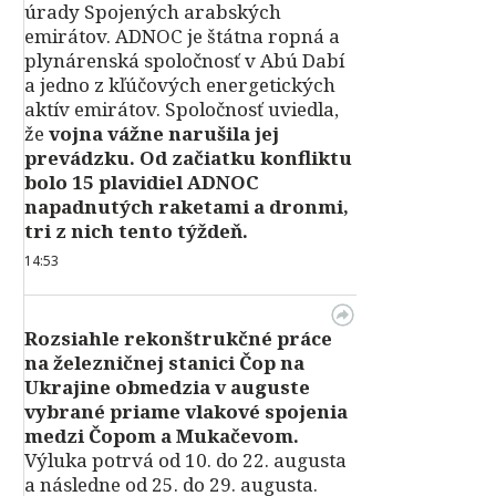
úrady Spojených arabských
emirátov. ADNOC je štátna ropná a
plynárenská spoločnosť v Abú Dabí
a jedno z kľúčových energetických
aktív emirátov. Spoločnosť uviedla,
že
vojna vážne narušila jej
prevádzku. Od začiatku konfliktu
bolo 15 plavidiel ADNOC
napadnutých raketami a dronmi,
tri z nich tento týždeň.
14:53
Rozsiahle rekonštrukčné práce
na železničnej stanici Čop na
Ukrajine obmedzia v auguste
vybrané priame vlakové spojenia
medzi Čopom a Mukačevom.
Výluka potrvá od 10. do 22. augusta
a následne od 25. do 29. augusta.