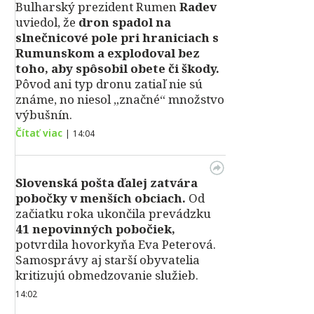
Bulharský prezident Rumen
Radev
uviedol, že
dron spadol na
slnečnicové pole pri hraniciach s
Rumunskom a explodoval bez
toho, aby spôsobil obete či škody.
Pôvod ani typ dronu zatiaľ nie sú
známe, no niesol „značné“ množstvo
výbušnín.
Čítať viac
|
14:04
Slovenská pošta ďalej zatvára
pobočky v menších obciach.
Od
začiatku roka ukončila prevádzku
41 nepovinných pobočiek,
potvrdila hovorkyňa Eva Peterová.
Samosprávy aj starší obyvatelia
kritizujú obmedzovanie služieb.
14:02