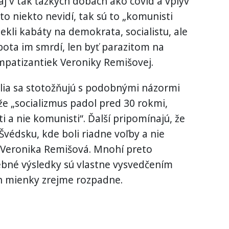
 aj v tak ťažkých dobách ako covid a vplyv
to niekto nevidí, tak sú to „komunisti
iekli kabáty na demokrata, socialistu, ale
obota im smrdí, len byť parazitom na
ympatizantiek Veroniky Remišovej.
telia sa stotožňujú s podobnými názormi
že „socializmus padol pred 30 rokmi,
ti a nie komunisti“. Ďalší pripomínajú, že
Švédsku, kde boli riadne voľby a nie
 Veronika Remišová. Mnohí preto
lebné výsledky sú vlastne vysvedčením
ich mienky zrejme rozpadne.