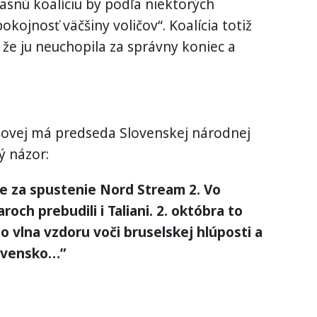
snú koalíciu by podľa niektorých
okojnosť väčšiny voličov“. Koalícia totiž
, že ju neuchopila za správny koniec a
šovej má predseda Slovenskej národnej
ý názor:
 za spustenie Nord Stream 2. Vo
och prebudili i Taliani. 2. októbra to
o vlna vzdoru voči bruselskej hlúposti a
lovensko…”