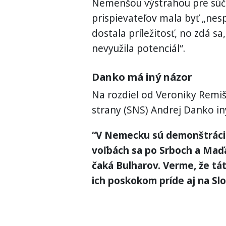
Nemenšou výstrahou pre súča
prispievateľov mala byť „nesp
dostala príležitosť, no zdá sa
nevyužila potenciál“.
Danko má iný názor
Na rozdiel od Veroniky Remi
strany (SNS) Andrej Danko in
“V Nemecku sú demonštrácie
voľbách sa po Srboch a Maďar
čaká Bulharov. Verme, že tát
ich poskokom príde aj na S