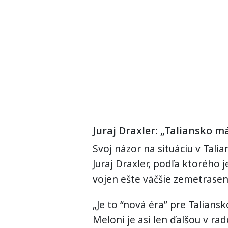
Juraj Draxler: „Taliansko m
Svoj názor na situáciu v Tali
Juraj Draxler, podľa ktorého
vojen ešte väčšie zemetrasen
„Je to “nová éra” pre Talians
Meloni je asi len ďalšou v rad