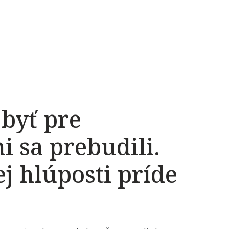
 byť pre
i sa prebudili.
j hlúposti príde