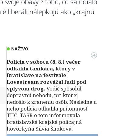
o svoje obavy z toho, čo sa udialo
ré liberáli nálepkujú ako „krajnú
NAŽIVO
Polícia v sobotu (8. 8.) večer
odhalila taxikára, ktorý v
Bratislave na festivale
Lovestream rozvážal ľudí pod
vplyvom drog.
Vodič spôsobil
↻
dopravnú nehodu, pri ktorej
nedošlo k zraneniu osôb. Následne u
neho polícia odhalila prítomnosť
THC. TASR o tom informovala
bratislavská krajská policajná
hovorkyňa Silvia Šimková.