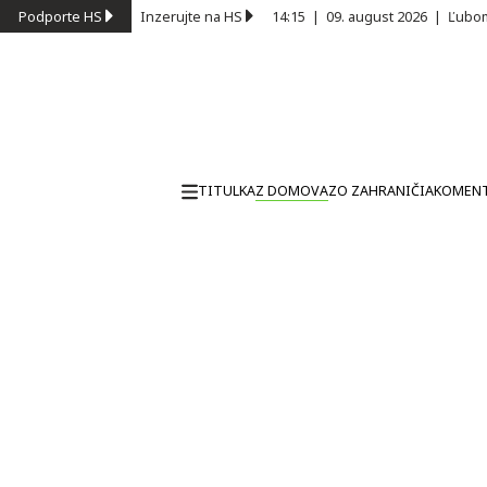
Podporte HS
Inzerujte na HS
14:15
|
09. august 2026
|
Ľubom
TITULKA
Z DOMOVA
ZO ZAHRANIČIA
KOMEN