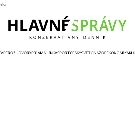
íra
TÁRE
ROZHOVORY
PRIAMA LINKA
ŠPORT
ČESKY
SVETONÁZOR
EKONOMIKA
KU