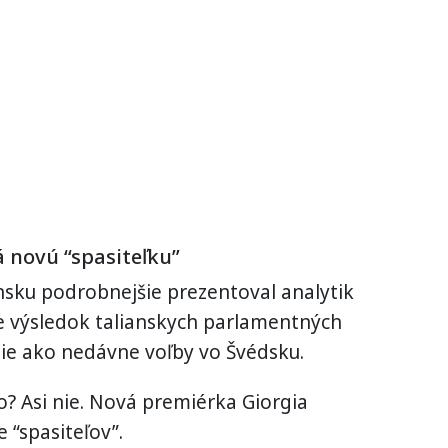
á novú “spasiteľku”
ansku podrobnejšie prezentoval analytik
 je výsledok talianskych parlamentných
ie ako nedávne voľby vo Švédsku.
ko? Asi nie. Nová premiérka Giorgia
e “spasiteľov”.