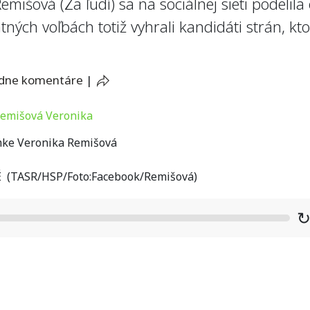
išová (Za ľudí) sa na sociálnej sieti podelila 
ých voľbách totiž vyhrali kandidáti strán, kto
adne komentáre
|
ke Veronika Remišová
 (TASR/HSP/Foto:Facebook/Remišová)