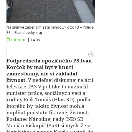
Na snímke záber z miesta nehody/ Foto: FB – Polícia
SR – Bratislavský kraj
Čítať viac
|
14:08
Podpredseda opozičného PS Ivan
Korčok by mal byť v hnutí
zamestnaný, nie si zakladať
živnosť.
V nedeľnej diskusnej relácii
televízie TA3 V politike to naznačil
minister práce, sociálnych vecí a
rodiny Erik Tomáš (Hlas-SD), podľa
ktorého by takáto živnosť mohla
napĺňať podstatu fiktívnej živnosti.
Poslanec Národnej rady (NR) SR
Marián Viskupič (SaS) si myslí, že v
legislatívnej rovine Korčok ustojí, že