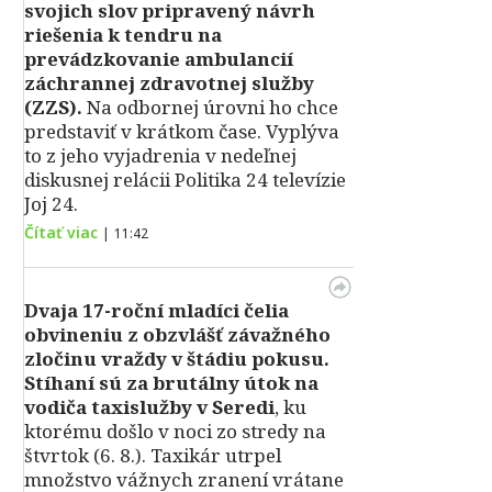
svojich slov pripravený návrh
riešenia k tendru na
prevádzkovanie ambulancií
záchrannej zdravotnej služby
(ZZS).
Na odbornej úrovni ho chce
predstaviť v krátkom čase. Vyplýva
to z jeho vyjadrenia v nedeľnej
diskusnej relácii Politika 24 televízie
Joj 24.
Čítať viac
|
11:42
Dvaja 17-roční mladíci čelia
obvineniu z obzvlášť závažného
zločinu vraždy v štádiu pokusu.
Stíhaní sú za brutálny útok na
vodiča taxislužby v Seredi
, ku
ktorému došlo v noci zo stredy na
štvrtok (6. 8.). Taxikár utrpel
množstvo vážnych zranení vrátane