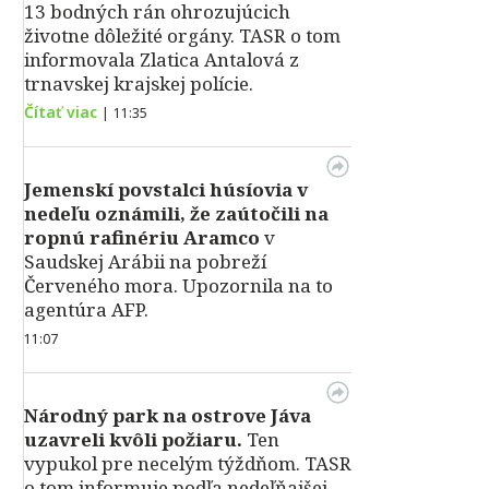
13 bodných rán ohrozujúcich
životne dôležité orgány. TASR o tom
informovala Zlatica Antalová z
trnavskej krajskej polície.
Čítať viac
|
11:35
Jemenskí povstalci húsíovia v
nedeľu oznámili, že zaútočili na
ropnú rafinériu Aramco
v
Saudskej Arábii na pobreží
Červeného mora. Upozornila na to
agentúra AFP.
11:07
Národný park na ostrove Jáva
uzavreli kvôli požiaru.
Ten
vypukol pre necelým týždňom. TASR
o tom informuje podľa nedeľňajšej