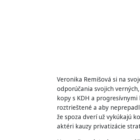
Veronika Remišová si na svo
odporúčania svojich verných, 
kopy s KDH a progresívnymi li
roztrieštené a aby neprepadli
že spoza dverí už vykúkajú kos
aktéri kauzy privatizácie str