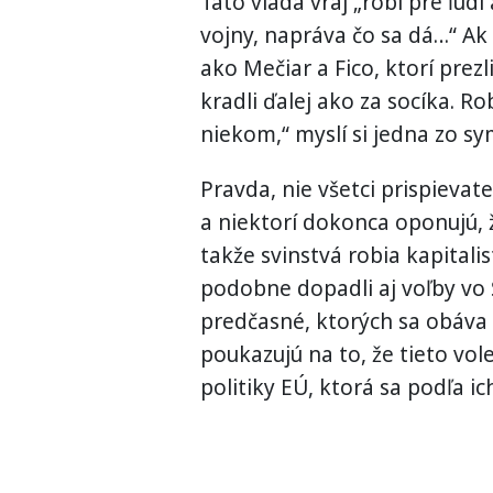
Táto vláda vraj „robí pre ľudí
vojny, napráva čo sa dá…“ Ak 
ako Mečiar a Fico, ktorí prezl
kradli ďalej ako za socíka. R
niekom,“ myslí si jedna zo s
Pravda, nie všetci prispieva
a niektorí dokonca oponujú, 
takže svinstvá robia kapitalis
podobne dopadli aj voľby vo 
predčasné, ktorých sa obáva
poukazujú na to, že tieto vo
politiky EÚ, ktorá sa podľa 