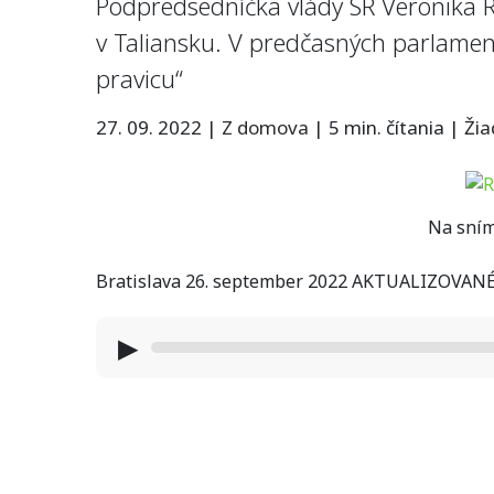
Podpredsedníčka vlády SR Veronika Rem
v Taliansku. V predčasných parlamentn
pravicu“
27. 09. 2022
|
Z domova
|
5 min. čítania
|
Ži
Na sním
Bratislava 26. september 2022 AKTUALIZOVANÉ
▶