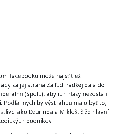
jom facebooku môže nájsť tiež
aby sa jej strana Za ľudí radšej dala do
berálmi (Spolu), aby ich hlasy nezostali
. Podľa iných by výstrahou malo byť to,
tlivci ako Dzurinda a Mikloš, čiže hlavní
ategických podnikov.