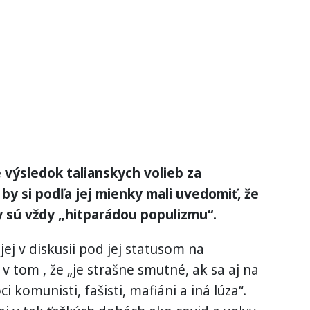
výsledok talianskych volieb za
 by si podľa jej mienky mali uvedomiť, že
y sú vždy „hitparádou populizmu“.
ej v diskusii pod jej statusom na
 v tom , že „je strašne smutné, ak sa aj na
 komunisti, fašisti, mafiáni a iná lúza“.