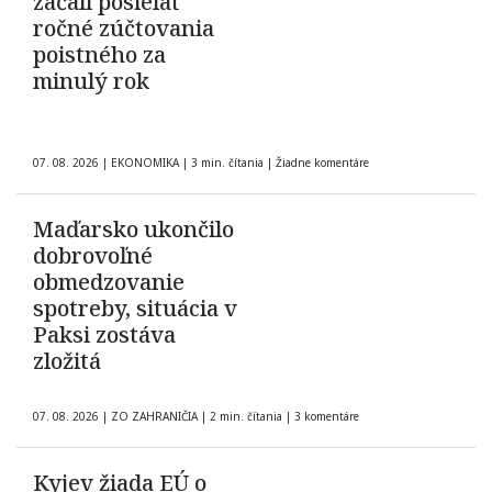
začali posielať
ročné zúčtovania
poistného za
minulý rok
07. 08. 2026
|
EKONOMIKA
|
3 min. čítania
|
Žiadne komentáre
Maďarsko ukončilo
dobrovoľné
obmedzovanie
spotreby, situácia v
Paksi zostáva
zložitá
07. 08. 2026
|
ZO ZAHRANIČIA
|
2 min. čítania
|
3 komentáre
Kyjev žiada EÚ o