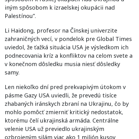
iným spôsobom k izraelskej okupácii nad
Palestínou”.
Li Haidong, profesor na Čínskej univerzite
zahraničných vecí, v pondelok pre Global Times
uviedol, že ťažká situácia USA je výsledkom ich
podnecovania kríz a konfliktov na celom svete a
v konečnom dôsledku musia niesť dôsledky
samy.
Len niekoľko dní pred prekvapivým útokom v
pásme Gazy USA uviedli, že prevedú tisíce
zhabaných iránskych zbraní na Ukrajinu, čo by
mohlo pomôcť zmierniť kritický nedostatok,
ktorému čelí ukrajinská armáda. Centrálne
velenie USA už previedlo ukrajinským
ozbrojeným silám viac ako 1 milión kusov