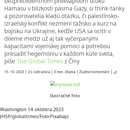
bezprecedentnom prekvapivom útoku
Hamasu v blízkosti pásma Gazy, si think-tanky
a pozorovatelia kladú otázku, či palestínsko-
izraelský konflikt nezmení ťažisko a kurz na
bojisku na Ukrajine, keďže USA sa ocitli v
dileme medzi už aj tak vyčerpanými
kapacitami vojenskej pomoci a potrebou
presadiť hegemóniu v každom kúte sveta,
píše
The Global Times
z Číny
15. 10. 2023
|
Zo zahraničia
|
3 min. čítania
|
Žiadne komentáre
|
Ilustračné foto
Washington 14. októbra 2023
(HSP/
globaltimes
/Foto:Pixabay)