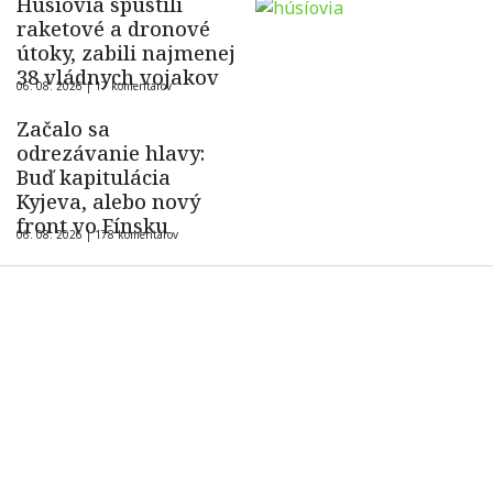
Húsíovia spustili
raketové a dronové
útoky, zabili najmenej
38 vládnych vojakov
06. 08. 2026 |
17 komentárov
Začalo sa
odrezávanie hlavy:
Buď kapitulácia
Kyjeva, alebo nový
front vo Fínsku
06. 08. 2026 |
178 komentárov