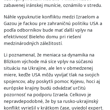
zabavenej iránskej munície, oznámilo v stredu.
Náhle vypuknutie konfliktu medzi Izraelom a
Gazou je fackou pre zahraničnú politiku USA a
podľa odborníkov bude mať ďalší vplyv na
efektívnosť Bieleho domu pri riešení
medzinárodných záležitostí.
Li poznamenal, že meniaca sa dynamika na
Blízkom východe má síce vplyv na súčasnú
situáciu na Ukrajine, ale len v obmedzenej
miere, keďže USA môžu vyvíjať tlak na svojich
spojencov, aby poskytli pomoc Kyjevu, hoci aj
európske krajiny budú odvádzať určitú
pozornosť na podporu Izraela. Celkovo je
nepravdepodobné, že by sa rusko-ukrajinský
konflikt vyriešil v krátkom čase, uviedol expert.