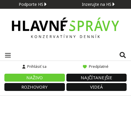
Podporte HS
Inzerujte na HS
Prihlásiť sa
Predplatné
NAŽIVO
NAJČÍTANEJŠIE
ROZHOVORY
VIDEÁ