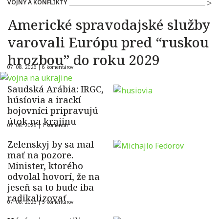
VOJNY A KONFLIKTY
Americké spravodajské služby
varovali Európu pred “ruskou
hrozbou” do roku 2029
07. 08. 2026 |
6 komentárov
Saudská Arábia: IRGC,
húsíovia a irackí
bojovníci pripravujú
útok na krajinu
07. 08. 2026 |
1 komentár
Zelenskyj by sa mal
mať na pozore.
Minister, ktorého
odvolal hovorí, že na
jeseň sa to bude iba
radikalizovať
07. 08. 2026 |
5 komentárov