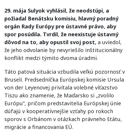
29. mája Sulyok vyhlásil, že neodstúpi, a
požiadal Benátsku komisiu, hlavný poradný
orgán Rady Európy pre ústavné právo, aby
spor posúdila. Tvrdil, že neexistuje ústavný
dôvod na to, aby opustil svoj post,
a uviedol,
že jeho odvolanie by nevyriešilo inštitucionálny
konflikt medzi týmito dvoma úradmi.
Táto patová situácia vzbudila veľkú pozornosť v
Bruseli. Predsedníčka Európskej komisie Ursula
von der Leyenovej privítala volebné víťazstvo
Tiszu ako znamenie, že Maďarsko si „zvolilo
Európu“, pričom predstavitelia Európskej únie
dúfajú v kooperatívnejšie vzťahy po rokoch
sporov s Orbánom v otázkach právneho štátu,
migrácie a financovania EÚ.