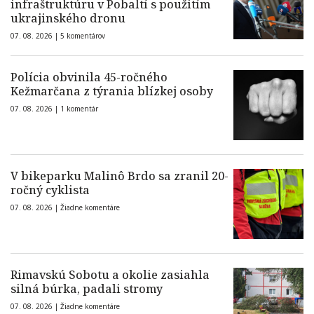
infraštruktúru v Pobaltí s použitím
ukrajinského dronu
07. 08. 2026 |
5 komentárov
Polícia obvinila 45-ročného
Kežmarčana z týrania blízkej osoby
07. 08. 2026 |
1 komentár
V bikeparku Malinô Brdo sa zranil 20-
ročný cyklista
07. 08. 2026 |
Žiadne komentáre
Rimavskú Sobotu a okolie zasiahla
silná búrka, padali stromy
07. 08. 2026 |
Žiadne komentáre