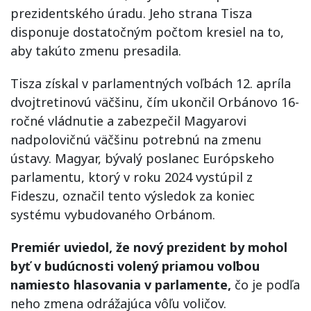
prezidentského úradu. Jeho strana Tisza
disponuje dostatočným počtom kresiel na to,
aby takúto zmenu presadila.
Tisza získal v parlamentných voľbách 12. apríla
dvojtretinovú väčšinu, čím ukončil Orbánovo 16-
ročné vládnutie a zabezpečil Magyarovi
nadpolovičnú väčšinu potrebnú na zmenu
ústavy. Magyar, bývalý poslanec Európskeho
parlamentu, ktorý v roku 2024 vystúpil z
Fideszu, označil tento výsledok za koniec
systému vybudovaného Orbánom.
Premiér uviedol, že nový prezident by mohol
byť v budúcnosti volený priamou voľbou
namiesto hlasovania v parlamente,
čo je podľa
neho zmena odrážajúca vôľu voličov.