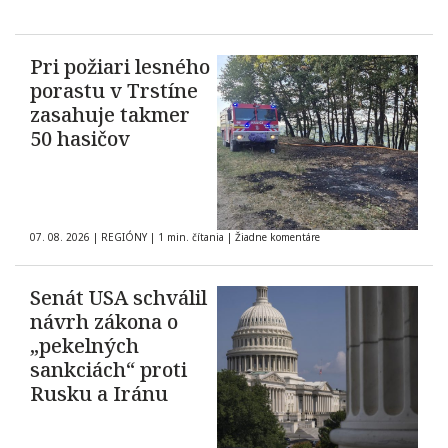
Pri požiari lesného
porastu v Trstíne
zasahuje takmer
50 hasičov
07. 08. 2026
|
REGIÓNY
|
1 min. čítania
|
Žiadne komentáre
Senát USA schválil
návrh zákona o
„pekelných
sankciách“ proti
Rusku a Iránu