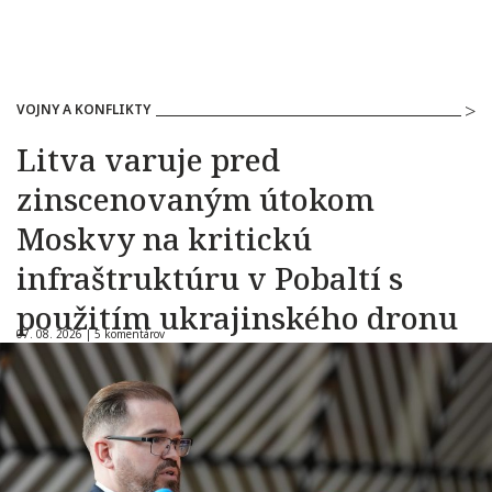
VOJNY A KONFLIKTY
Litva varuje pred
zinscenovaným útokom
Moskvy na kritickú
infraštruktúru v Pobaltí s
použitím ukrajinského dronu
07. 08. 2026 |
5 komentárov