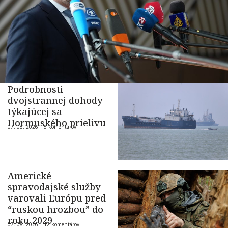
Podrobnosti
dvojstrannej dohody
týkajúcej sa
Hormuského prielivu
07. 08. 2026 |
5 komentárov
Americké
spravodajské služby
varovali Európu pred
“ruskou hrozbou” do
roku 2029
07. 08. 2026 |
12 komentárov