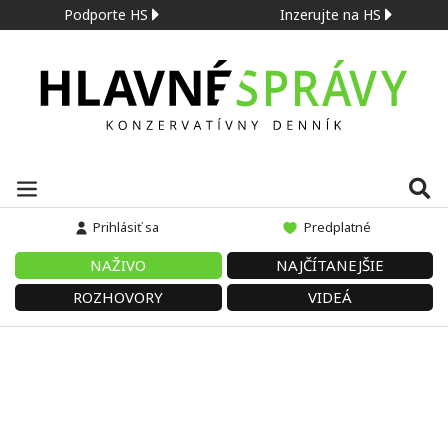
Podporte HS
Inzerujte na HS
Prihlásiť sa
Predplatné
NAŽIVO
NAJČÍTANEJŠIE
ROZHOVORY
VIDEÁ