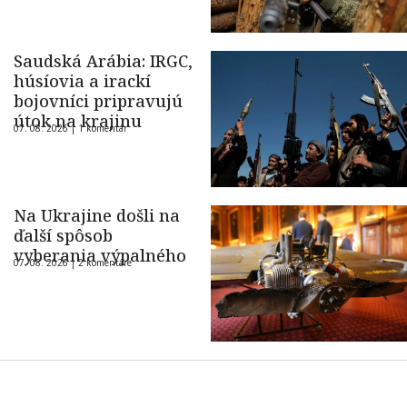
Saudská Arábia: IRGC,
húsíovia a irackí
bojovníci pripravujú
útok na krajinu
07. 08. 2026 |
1 komentár
Na Ukrajine došli na
ďalší spôsob
vyberania výpalného
07. 08. 2026 |
2 komentáre