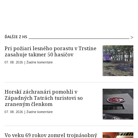
ĎALŠIE Z HS
Pri požiari lesného porastu v Trstíne
zasahuje takmer 50 hasičov
07. 08. 2026 |
Žiadne komentáre
Horskí záchranári pomohli v
Západných Tatrách turistovi so
zraneným členkom
07. 08. 2026 |
Žiadne komentáre
Vo veku 69 rokov zomrel trojnásobný