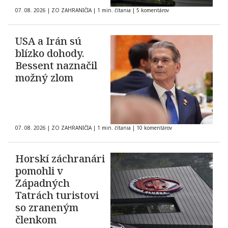
07. 08. 2026
|
ZO ZAHRANIČIA
|
1 min. čítania
|
5 komentárov
USA a Irán sú
blízko dohody.
Bessent naznačil
možný zlom
07. 08. 2026
|
ZO ZAHRANIČIA
|
1 min. čítania
|
10 komentárov
Horskí záchranári
pomohli v
Západných
Tatrách turistovi
so zraneným
členkom