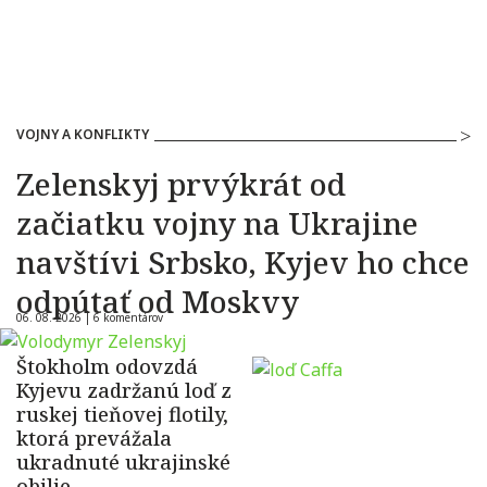
VOJNY A KONFLIKTY
Zelenskyj prvýkrát od
začiatku vojny na Ukrajine
navštívi Srbsko, Kyjev ho chce
odpútať od Moskvy
06. 08. 2026 |
6 komentárov
Štokholm odovzdá
Kyjevu zadržanú loď z
ruskej tieňovej flotily,
ktorá prevážala
ukradnuté ukrajinské
obilie