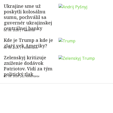
Ukrajine sme už
poskytli kolosálnu
sumu, pochválil sa
guvernér ukrajinskej
centrálnej banky
06. 08. 2026 |
1 komentár
Kde je Trump a kde je
zlatý vek Ameriky?
06. 08. 2026 |
5 komentárov
Zelenskyj kritizuje
zníženie dodávok
Patriotov. Vidí za tým
politický tlak
05. 08. 2026 |
22 komentárov