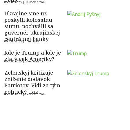
06. 08. 2026 |
31 komentárov
Ukrajine sme už
poskytli kolosálnu
sumu, pochválil sa
guvernér ukrajinskej
centrálnej banky
06. 08. 2026 |
1 komentár
Kde je Trump a kde je
zlatý vek Ameriky?
06. 08. 2026 |
5 komentárov
Zelenskyj kritizuje
zníženie dodávok
Patriotov. Vidí za tým
politický tlak
05. 08. 2026 |
22 komentárov