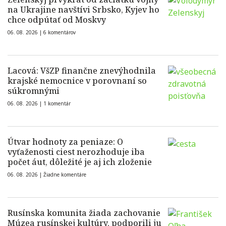
na Ukrajine navštívi Srbsko, Kyjev ho
chce odpútať od Moskvy
06. 08. 2026 |
6 komentárov
Lacová: VšZP finančne znevýhodnila
krajské nemocnice v porovnaní so
súkromnými
06. 08. 2026 |
1 komentár
Útvar hodnoty za peniaze: O
vyťaženosti ciest nerozhoduje iba
počet áut, dôležité je aj ich zloženie
06. 08. 2026 |
Žiadne komentáre
Rusínska komunita žiada zachovanie
Múzea rusínskej kultúry, podporili ju