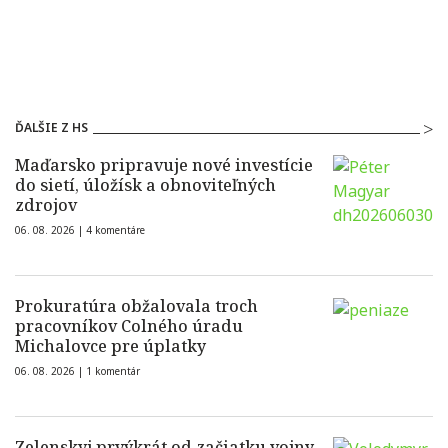
ĎALŠIE Z HS
Maďarsko pripravuje nové investície
do sietí, úložísk a obnoviteľných
zdrojov
06. 08. 2026 |
4 komentáre
Prokuratúra obžalovala troch
pracovníkov Colného úradu
Michalovce pre úplatky
06. 08. 2026 |
1 komentár
Zelenskyj prvýkrát od začiatku vojny