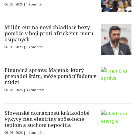
06. 08. 2026 |
1 komentár
Milión eur na nové chladiace boxy
pomôže v boji proti africkému moru
ošípaných
06. 08. 2026 |
1 komentár
Finančná správa: Majetok, ktorý
prepadol štátu, môže pomôcť ľuďom v
núdzi
06. 08. 2026 |
3 komentáre
Slovenské domácnosti krátkodobé
výkyvy cien elektriny spôsobené
teplom a suchom nepocítia
06. 08. 2026 |
1 komentár