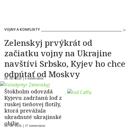
VOJNY A KONFLIKTY
Zelenskyj prvýkrát od
začiatku vojny na Ukrajine
navštívi Srbsko, Kyjev ho chce
odpútať od Moskvy
06. 08. 2026 |
6 komentárov
Štokholm odovzdá
Kyjevu zadržanú loď z
ruskej tieňovej flotily,
ktorá prevážala
ukradnuté ukrajinské
obilie
06. 08. 2026 |
31 komentárov