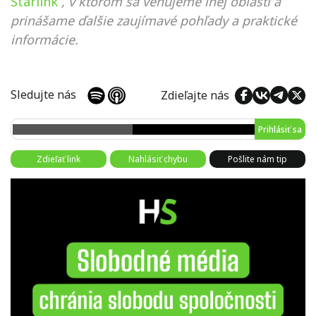
Starlink
, v ktorom sa venujeme inej oblasti a
prinášame ďalšie zaujímavé pohľady a praktické
informácie.
Sledujte nás
Zdieľajte nás
Prihlásiť sa
Zdieľať link
Nahlásiť chybu
Pošlite nám tip