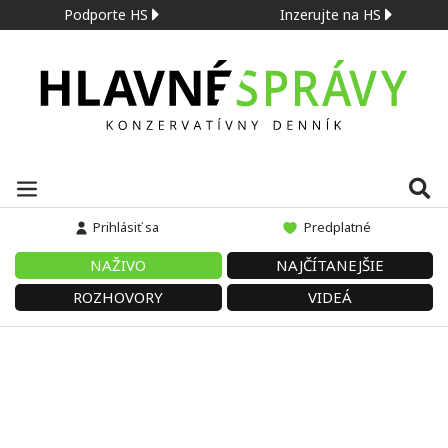
Podporte HS
Inzerujte na HS
Prihlásiť sa
Predplatné
NAŽIVO
NAJČÍTANEJŠIE
ROZHOVORY
VIDEÁ