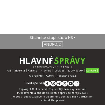
Stiahnite si aplikáciu HS
ANDROID
RSS
Inzercia
Kariéra
Pravidlá
Cookies
Etický kódex
Kontakt
O projekte
Autori
Redakčná rada
Sledujte nás
Copyright © Hlavné správy. Všetky práva vyhradené.
Publikovanie alebo ďalšie šírenie správ zo zdrojov TASR
je bez predchádzajúceho písomného súhlasu TASR porušením
autorského práva.