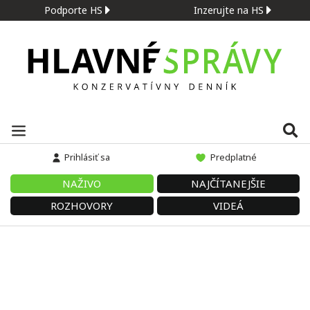
Podporte HS
Inzerujte na HS
Prihlásiť sa
Predplatné
NAŽIVO
NAJČÍTANEJŠIE
ROZHOVORY
VIDEÁ