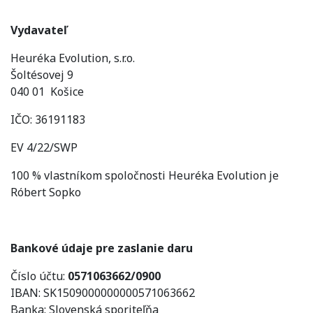
Vydavateľ
Heuréka Evolution, s.r.o.
Šoltésovej 9
040 01 Košice
IČO: 36191183
EV 4/22/SWP
100 % vlastníkom spoločnosti Heuréka Evolution je
Róbert Sopko
Bankové údaje pre zaslanie daru
Číslo účtu:
0571063662/0900
IBAN: SK1509000000000571063662
Banka: Slovenská sporiteľňa