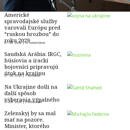
Americké
spravodajské služby
varovali Európu pred
“ruskou hrozbou” do
roku 2029
07. 08. 2026 |
12 komentárov
Saudská Arábia: IRGC,
húsíovia a irackí
bojovníci pripravujú
útok na krajinu
07. 08. 2026 |
1 komentár
Na Ukrajine došli na
ďalší spôsob
vyberania výpalného
07. 08. 2026 |
2 komentáre
Zelenskyj by sa mal
mať na pozore.
Minister, ktorého