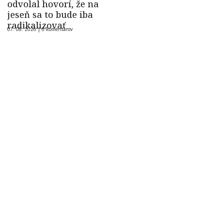
odvolal hovorí, že na
jeseň sa to bude iba
radikalizovať
07. 08. 2026 |
6 komentárov