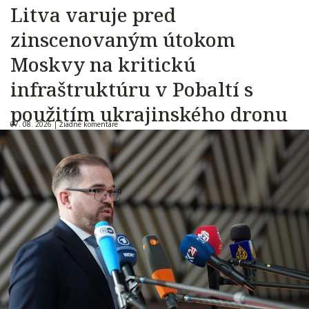
Litva varuje pred
zinscenovaným útokom
Moskvy na kritickú
infraštruktúru v Pobaltí s
použitím ukrajinského dronu
07. 08. 2026 |
Žiadne komentáre