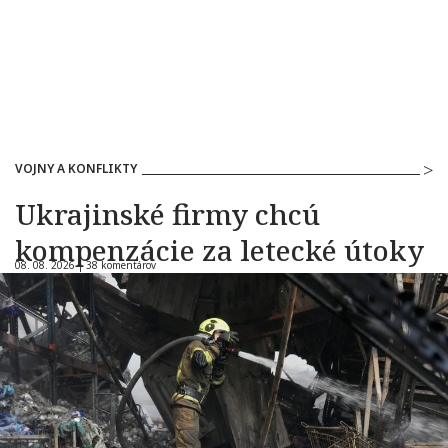
VOJNY A KONFLIKTY
Ukrajinské firmy chcú
kompenzácie za letecké útoky
08. 08. 2026 |
38 komentárov