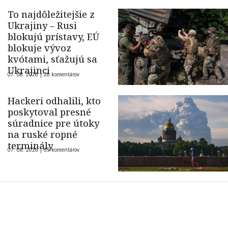
To najdôležitejšie z
Ukrajiny – Rusi
blokujú prístavy, EÚ
blokuje vývoz
kvótami, sťažujú sa
Ukrajinci
07. 08. 2026 |
26 komentárov
Hackeri odhalili, kto
poskytoval presné
súradnice pre útoky
na ruské ropné
terminály
07. 08. 2026 |
69 komentárov