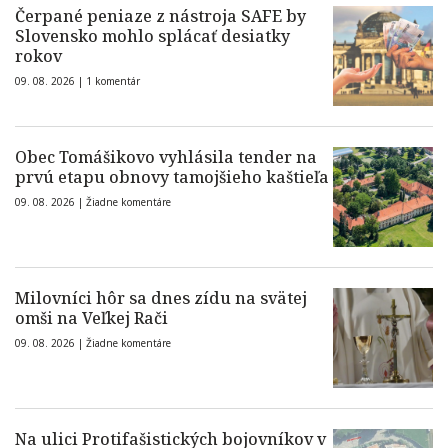
Čerpané peniaze z nástroja SAFE by
Slovensko mohlo splácať desiatky
rokov
09. 08. 2026 |
1 komentár
Obec Tomášikovo vyhlásila tender na
prvú etapu obnovy tamojšieho kaštieľa
09. 08. 2026 |
Žiadne komentáre
Milovníci hôr sa dnes zídu na svätej
omši na Veľkej Rači
09. 08. 2026 |
Žiadne komentáre
Na ulici Protifašistických bojovníkov v