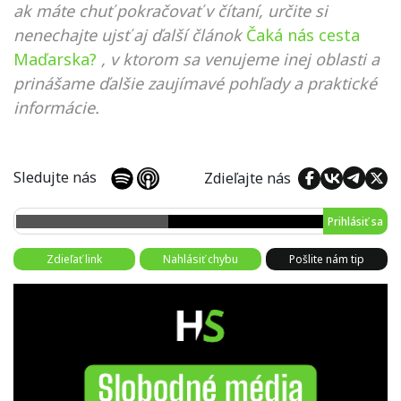
ak máte chuť pokračovať v čítaní, určite si
nenechajte ujsť aj ďalší článok
Čaká nás cesta
Maďarska?
, v ktorom sa venujeme inej oblasti a
prinášame ďalšie zaujímavé pohľady a praktické
informácie.
Sledujte nás
Zdieľajte nás
Prihlásiť sa
Zdieľať link
Nahlásiť chybu
Pošlite nám tip