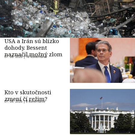
USA a Irán sú blízko
dohody. Bessent
naznačil možný zlom
07. 08. 2026 |
18 komentárov
Kto v skutočnosti
zmení čí režim?
07. 08. 2026 |
8 komentárov