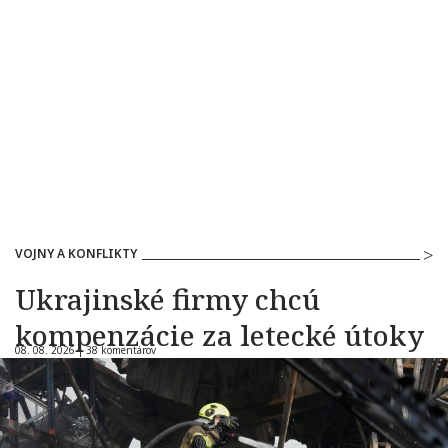
VOJNY A KONFLIKTY
Ukrajinské firmy chcú
kompenzácie za letecké útoky
08. 08. 2026 |
38 komentárov