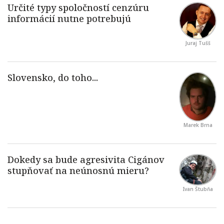
Juraj Tušš
Marek Brna
Ivan Štubňa