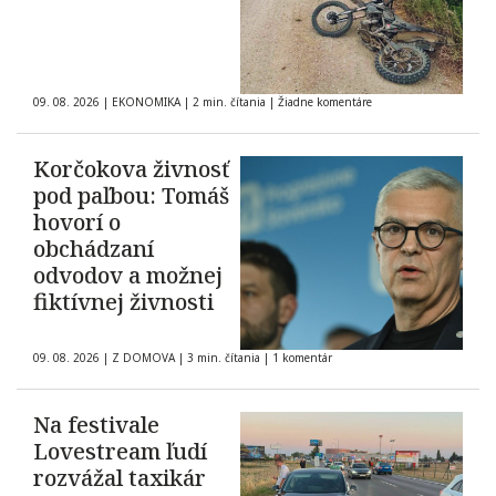
09. 08. 2026
|
EKONOMIKA
|
2 min. čítania
|
Žiadne komentáre
Korčokova živnosť
pod paľbou: Tomáš
hovorí o
obchádzaní
odvodov a možnej
fiktívnej živnosti
09. 08. 2026
|
Z DOMOVA
|
3 min. čítania
|
1 komentár
Na festivale
Lovestream ľudí
rozvážal taxikár