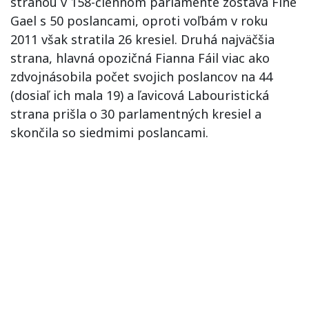
stranou v 158-člennom parlamente zostáva Fine
Gael s 50 poslancami, oproti voľbám v roku
2011 však stratila 26 kresiel. Druhá najväčšia
strana, hlavná opozičná Fianna Fáil viac ako
zdvojnásobila počet svojich poslancov na 44
(dosiaľ ich mala 19) a ľavicová Labouristická
strana prišla o 30 parlamentných kresiel a
skončila so siedmimi poslancami.