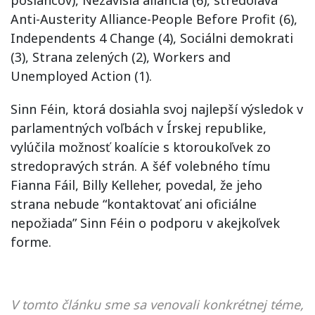
poslancov), Nezávislá aliancia (6), stredoľavá
Anti-Austerity Alliance-People Before Profit (6),
Independents 4 Change (4), Sociálni demokrati
(3), Strana zelených (2), Workers and
Unemployed Action (1).
Sinn Féin, ktorá dosiahla svoj najlepší výsledok v
parlamentných voľbách v Írskej republike,
vylúčila možnosť koalície s ktoroukoľvek zo
stredopravých strán. A šéf volebného tímu
Fianna Fáil, Billy Kelleher, povedal, že jeho
strana nebude “kontaktovať ani oficiálne
nepožiada” Sinn Féin o podporu v akejkoľvek
forme.
V tomto článku sme sa venovali konkrétnej téme,