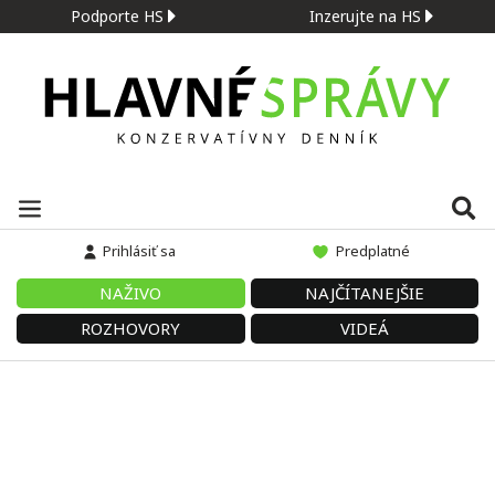
Podporte HS
Inzerujte na HS
Prihlásiť sa
Predplatné
NAŽIVO
NAJČÍTANEJŠIE
ROZHOVORY
VIDEÁ