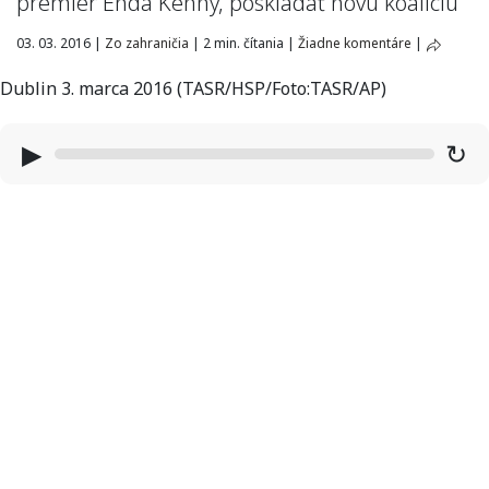
premiér Enda Kenny, poskladať novú koalíciu
03. 03. 2016
|
Zo zahraničia
|
2 min. čítania
|
Žiadne komentáre
|
Dublin 3. marca 2016 (TASR/HSP/Foto:TASR/AP)
▶
↻